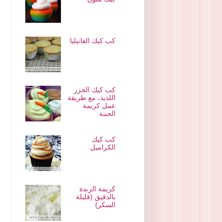
كب كيك الفانيليا
كب كيك الجزر
اللذيذ، مع طريقة
عمل كريمة
الجبنة
كب كيك
الكراميل
كريمة الزبدة
بالدقيق (قليلة
السكر)