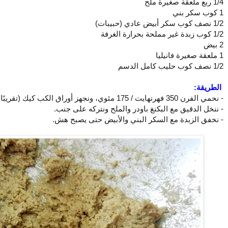
1/4 ربع ملعقة صغيرة ملح
1 كوب سكر بني
1/2 نصف كوب سكر أبيض عادي (حبيبات)
1/2 كوب زبدة غير مملحة بحرارة الغرفة
2 بيض
1 ملعقة صغيرة فانيليا
1/2 نصف كوب حليب كامل الدسم
الطريقة:
- نحمي الفرن 350 فهرنهايت / 175 مئوي، ونجهز أوراق الكب كيك (تقريبًا تنتج عن هذه الكمية 12 حبة كب كيك).
- ننخل الدقيق مع البكنغ باودر والملح ونتركه على جنب.
- نخفق الزبدة مع السكر البني والأبيض حتى يصبح هش.