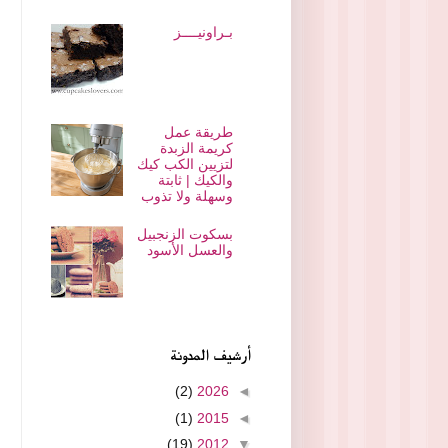
بـراونيــــز
طريقة عمل
كريمة الزبدة
لتزيين الكب كيك
والكيك | ثابتة
وسهلة ولا تذوب
بسكوت الزنجبيل
والعسل الأسود
أرشيف المدونة
(2)
2026
◄
(1)
2015
◄
(19)
2012
▼