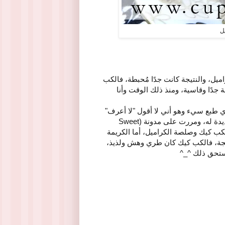
ل
يل، والنتيجة كانت جدًا مُحبطة، فالكب
جدًا وقاسية، ومنذ ذلك الوقت وأنا
 طبع سيء وهو أني لا أقول "لا أعرف"
أو "لا أستطيع عمل هذا النوع" خاصة في الكب كيك، فبحثت عن وصفة جديدة له، ومررت على مدونة (Sweet
 طريقة الكب كيك وصلصة الكراميل، أما الكريمة
يجة، فالكب كيك كان طري وهش ولذيذ،
يستحق ذلك ^_^