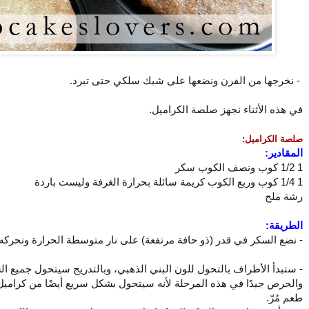
- نخرجها من الفرن ونضعها على شبك سلكي حتى تبرد.
في هذه الأثناء نجهز صلصة الكراميل.
صلصة الكراميل:
المقادير:
1 1/2 كوب ونصف الكوب سكر
1 1/4 كوب وربع الكوب كريمة سائلة بحرارة الغرفة وليست باردة
رشة ملح
الطريقة:
- نضع السكر في قدر (ذو حافة مرتفعة) على نار متوسطة الحرارة ونحركه ح
- ستبدأ الأطراف بالتحول للون البني الذهبي، وبالتدريج سيتحول جميع السك
والحرص جيدًا في هذه المرحلة لأنه سيتحول بشكل سريع أيضًا من كراميل
طعم مُرّ.