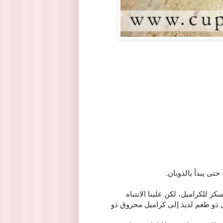
تى يبدأ بالذوبان.
ر للكراميل، لكن علينا الانتباه
 ذو طعم لذيذ إلى كراميل محروق ذو