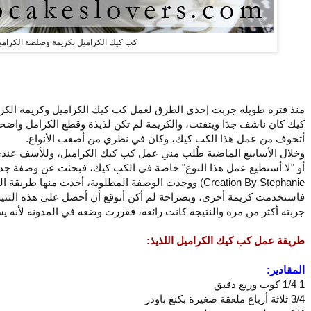
كب كيك الكراميل بكريمة وصلصة الكرامي
منذ فترة طويلة جربت إحدى الطرق لعمل كب كيك الكراميل وكريمة الكرام
كيك كان ناشف جدًا ويتفتت، والكريمة لم تكن لذيذة وقطع الكرامل واضحة 
أتخوف من عمل هذا الكب كيك، وكان في نظري من أصعب الأنواع.
وخلال الأسابيع الماضية طُلب مني عمل كب كيك الكراميل، وللأسف عندي
Creation By Stephanie) ووجدت الوصفة المطلوبة، أخذت منها
فاستخدمت كريمة أخرى، وبصراحة لم أكن أتوقع أن أحصل على هذه النت
جربته أكثر من مرة والنتيجة كانت رائعة، فقررت وضعه في المدونة لأنه 
طريقة عمل كب كيك الكراميل اللذيذ:
المقادير:
1 1/4 كوب وربع دقيق
3/4 ثلاثة أرباع ملعقة صغيرة بكنغ باودر