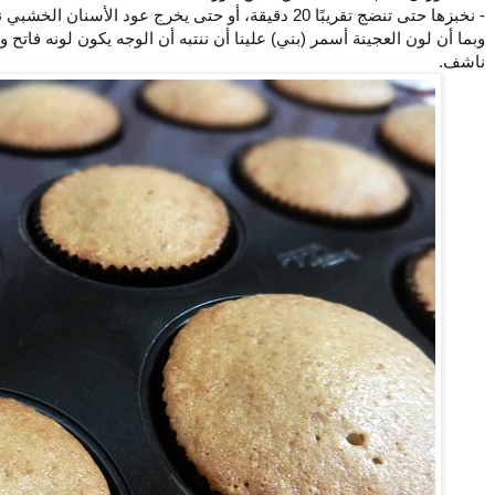
- نخبزها حتى تنضج تقريبًا 20 دقيقة، أو حتى يخرج عود الأسنان الخشبي نظيف عند غرزه في منتصف الكب كيك.
وبما أن لون العجينة أسمر (بني) علينا أن ننتبه أن الوجه يكون لونه فاتح
ناشف.