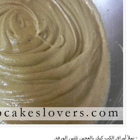
- نملأ أوراق الكب كيك بالعجين ثلثين الورقة.