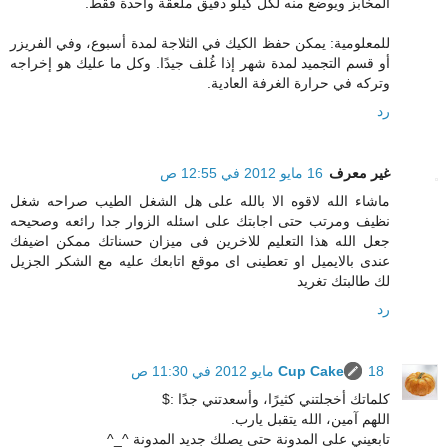
المخابز ويوضع منه لكل كيلو دقيق ملعقة واحدة فقط.
للمعلومية: يمكن حفظ الكيك في الثلاجة لمدة أسبوع، وفي الفريزر
أو قسم التجميد لمدة شهر إذا غُلف جيدًا. وكل ما عليك هو إخراجه
وتركه في حرارة الغرفة العادية.
رد
غير معرف
16 مايو 2012 في 12:55 ص
ماشاء الله لاقوه الا بالله على هل الشغل الطيب صراحه شغل
نظيف ومرتب حتى اجابتك على اسئله الزوار جدا رائعه وصحيحه
جعل الله هذا التعليم للاخرين فى ميزان حسناتك ممكن اضيفك
عندى بالايميل او تعطينى اى موقع اتابعك عليه مع الشكر الجزيل
لك طالبتك تغريد
رد
18 مايو 2012 في 11:30 ص
Cup Cake
كلماتك أخجلتني كثيرًا، وأسعدتني جدًا :$
اللهم آمين، الله يتقبل يارب.
تابعيني على المدونة حتى يصلك جديد المدونة ^_^