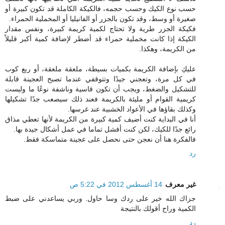
حسب نوع الكيك وحسب حجمه، فالكيكة الكاملة قد تكون كبيرة أو
صغيرة أو وسط، وقد تكون بالجزر أو الفانيليا أو المخملية الحمراء.
فكيكة الجزر طرية ولا تحتاج لكمية كريمة كبيرة، ونفس مقدار
الكيكة إذا كانت مخملية حمراء قد أضطر لإضافة كمية أكبر قليلاً
من الكريمة، وهكذا.
عليكِ بإضافة الكريمة بكميات بسيطة، ملعقة ملعقة، أو ربع كوب
في كل مرة، وتعجني جيدًا وتتوقفي عندما تصبح العجينة قابلة
للتشكيل والضغط، ويجب أن تكون قاسية وناشفة نوعًا ما وليست
كريمية القوام أو مليئة بالكريمة فعند ذلك سيصعب جدًا تشكيلها
وكذلك بقاؤها في الأعواد الخشبية عند غرسها.
أنا في البداية كنت أضيف كمية كبيرة من الكريمة لأنها تعطي مذاق
رائع جدًا للكيك، لكن كنت أفشل تماما في عمل أشكال جيدة بها.
فالفكرة هنا أن نعجن حتى نحصل على عجينة متماسكة فقط.
رد
غير معرف
14 أغسطس 2012 في 5:22 ص
جزاك الله خير على ردك وسا حاول. وربي يساعدني على ضبط
الكمية وراح أقولك بالنتيجة
رد