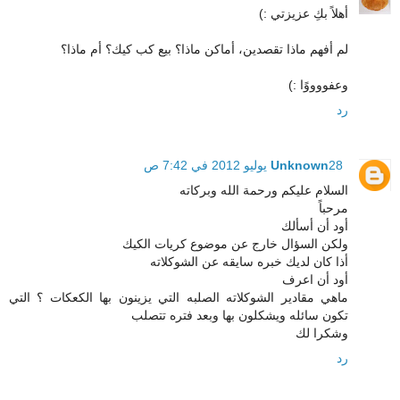
أهلاً بكِ عزيزتي :)
لم أفهم ماذا تقصدين، أماكن ماذا؟ بيع كب كيك؟ أم ماذا؟
وعفووووًا :)
رد
28 يوليو 2012 في 7:42 ص
Unknown
السلام عليكم ورحمة الله وبركاته
مرحباً
أود أن أسألك
ولكن السؤال خارج عن موضوع كريات الكيك
أذا كان لديك خبره سايقه عن الشوكلاته
أود أن اعرف
ماهي مقادير الشوكلاته الصلبه التي يزينون بها الكعكات ؟ التي
تكون سائله ويشكلون بها وبعد فتره تتصلب
وشكرا لك
رد