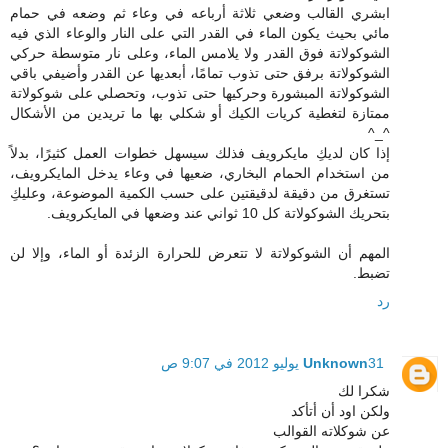
ابشري القالب وضعي ثلاثة أرباعه في وعاء ثم وضعه في حمام
مائي بحيث يكون الماء في القدر التي على النار والوعاء الذي فيه
الشوكولاتة فوق القدر ولا يلامس الماء، وعلى نار متوسطة حركي
الشوكولاتة برفق حتى تذوب تمامًا، أبعديها عن القدر وأضيفي باقي
الشوكولاتة المبشورة وحركيها حتى تذوب، وتحصلي على شوكولاتة
ممتازة لتغطية كريات الكيك أو شكلي بها ما تريدين من الأشكال
^_^
إذا كان لديكِ مايكرويف فذلك سيسهل خطوات العمل كثيرًا، بدلاً
من استخدام الحمام البخاري، ضعيها في وعاء يدخل المايكرويف،
تستغرق من دقيقة لدقيقتين على حسب الكمية الموضوعة، وعليكِ
بتحريك الشوكولاتة كل 10 ثواني عند وضعها في المايكرويف.
المهم أن الشوكولاتة لا تتعرض للحرارة الزئدة أو الماء، وإلا لن
تضبط.
رد
31 يوليو 2012 في 9:07 ص
Unknown
شكرا لك
ولكن اود أن أتأكد
عن شوكلاته القوالب