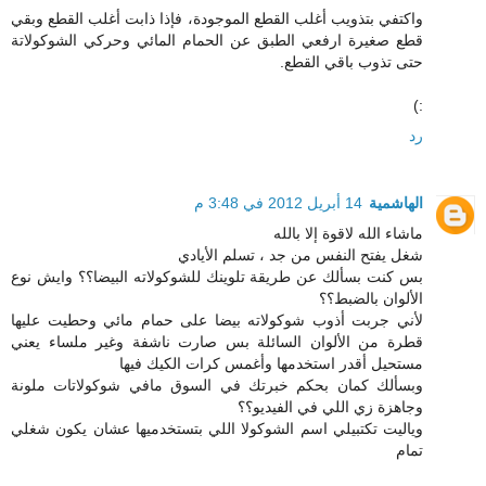
واكتفي بتذويب أغلب القطع الموجودة، فإذا ذابت أغلب القطع وبقي
قطع صغيرة ارفعي الطبق عن الحمام المائي وحركي الشوكولاتة
حتى تذوب باقي القطع.
:)
رد
الهاشمية
14 أبريل 2012 في 3:48 م
ماشاء الله لاقوة إلا بالله
شغل يفتح النفس من جد ، تسلم الأيادي
بس كنت بسألك عن طريقة تلوينك للشوكولاته البيضا؟؟ وايش نوع
الألوان بالضبط؟؟
لأني جربت أذوب شوكولاته بيضا على حمام مائي وحطيت عليها
قطرة من الألوان السائلة بس صارت ناشفة وغير ملساء يعني
مستحيل أقدر استخدمها وأغمس كرات الكيك فيها
وبسألك كمان بحكم خبرتك في السوق مافي شوكولاتات ملونة
وجاهزة زي اللي في الفيديو؟؟
وياليت تكتبيلي اسم الشوكولا اللي بتستخدميها عشان يكون شغلي
تمام