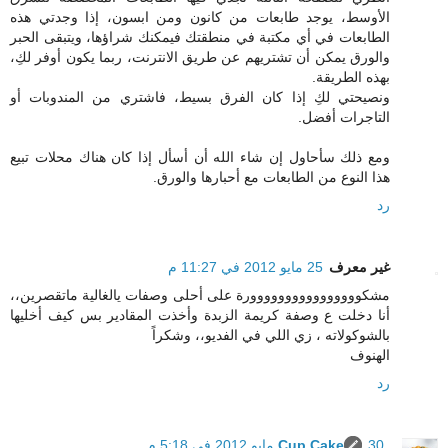
الأوسط، يوجد طابعات من كانون ومن ابسون، إذا وجدتي هذه
الطابعات في أي مكتبة في منطقتك فيمكنك شراؤها، ويتبقى الحبر
والورق يمكن أن تشتريهم عن طريق الانترنت، ربما يكون أوفر لكِ،
بهذه الطريقة.
ونصيحتي لكِ إذا كان الفرق بسيط، فاشتري من المندوبات أو
التاجرات أفضل.
ومع ذلك سأحاول إن شاء الله أن أسأل إذا كان هناك محلات تبيع
هذا النوع من الطابعات مع أحبارها والورق.
رد
غير معرف
25 مايو 2012 في 11:27 م
مشكوووووووووووووووورة على أحلى وصفات يالغالية ماتقصرين،،
أنا دخلت ع وصفة كريمة الزبدة وأخذت المقادير بس كيف أخليها
بالشوكولاته ، زي اللي في الفديو،، وشكراً
الهنوف
رد
30 مايو 2012 في 5:18 م
Cup Cake