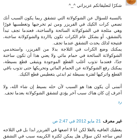
شكرًا لتعليقاتكم عزيزاتي ^_^
بالنسبة للسؤال عن الشوكولاتة التي تتشقق ربما يكون السبب أنك
تضعي كرات الكيك في الفريزر ومن ثم تخرجيها وتغطسيها فورًا
وهي مثلجة في الشوكولاتة السائحة والساخنة، فعندما تجف تبدأ
بالتشقق، أو بشكل عام الكرات تكون باااردة والشوكولاتة ساخنة،
فنتيجة لذلك يحدث التشقق عندما تجف.
يمكنك وضع الكرات في الثلاجة بدلا من الفريزر، واستخدمي
الشوكولاتة السائحة في حمام مائي ولا يعني هذا أن تكون ساخنة
جدًا، فعندما تذوب أغلب القطع الموجودة ويتبقى قطع بسيطة،
يمكنك رفع الشوكولاتة عن الحمام المائي وتحريكها حتى تذوب باقي
القطع واتركيها لفترة بسيطة ثم ابدئي بتغطيس قطع الكيك.
أتمنى أن يكون هذا هو السبب لأن حله بسيط إن شاء الله، ولا
أعرف إن كان هناك سبب آخر يؤدي لتشقق الشوكولاتة بعدما تجف.
رد
غير معرف
21 مايو 2012 في 2:47 ص
يعطيك العافيه يالغلا لكن انا لا اضعها في الفريزر ابدا بل في الثلاجه
لنص ساعه لكن سؤال هل يمكن لكثرة الكريمه سبب في التشقق