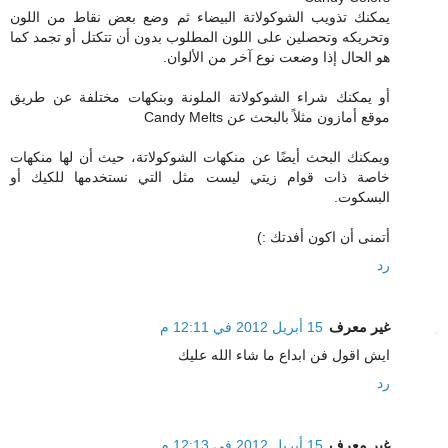
يمكنك تذويب الشوكولاتة البيضاء ثم وضع بعض نقاط من اللون
وتحريكه وتحصلين على اللون المطلوب بدون أن تتكتل أو تجمد كما
هو الحال إذا وضعت نوع آخر من الألوان.
أو يمكنك شراء الشوكولاتة الملونة وبنكهات مختلفة عن طريق
موقع أمازون مثلاً بالبحث عن Candy Melts
ويمكنك البحث أيضًا عن منكهات الشوكولاتة، حيث أن لها منكهات
خاصة ذات قوام زيتي ليست مثل التي نستخدمها للكيك أو
البسكوت.
أتمنى أن اكون أفدتك :)
رد
غير معرف
15 أبريل 2012 في 12:11 م
ايش اقول فن ابداع ما شاء الله عليك
رد
غير معرف
15 أبريل 2012 في 12:13 م