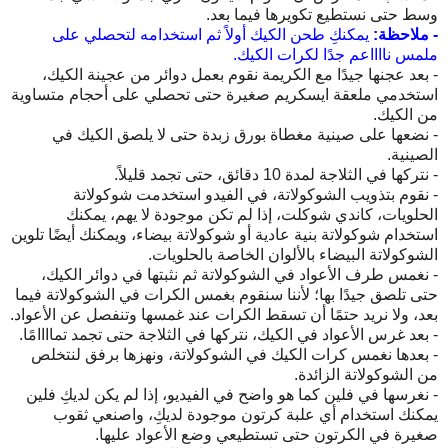
وسط حتى نستطيع تكويرها فيما بعد.
- ملاحظة:
يمكنكِ طحن الكيك أولاً ثم استخدامه لتحصلي على
ملمس نااااعم جدًا لكرات الكيك.
- بعد عجنها جيدًا مع الكريمة نقوم بعمل دوائر من عجينة الكيك،
استخدمي ملعقة ايسكريم صغيرة حتى تحصلي على أحجام متساوية
من الكيك.
- نضعها على صينية مغطاة بورق زبدة حتى لا يلصق الكيك في
الصينية.
- نتركها في الثلاجة لمدة 10 دقائق، حتى تجمد قليلاً.
- نقوم بتذويب الشوكولاتة، في الفيدو استخدمت شوكولاتة
الحلويات، كاندي شوكلت، إذا لم تكن موجودة لا يهم، يمكنك
استخدام شوكولاتة بنية عادية أو شوكولاتة بيضاء، ويمكنك أيضًا تلوين
الشوكولاتة البيضاء بالألوان الخاصة بالحلويات.
- نغمس طرف الأعواد في الشوكولاتة ثم نثبتها في دوائر الكيك،
حتى تلصق جيدًا بها؛ لأننا سنقوم بغمس الكرات في الشوكولاتة فيما
بعد، ولا نريد حتمًا أن تسقط الكرات عند غمسها وتنفصل عن الأعواد.
- بعد غرس الأعواد في الكيك، نتركها في الثلاجة حتى تجمد تماااامًا.
- بعدها نغمس كرات الكيك في الشوكولاتة، ونهزها برفق لنتخلص
من الشوكولاتة الزائدة.
- نغرسها في فلين كما هو واضح في الفيديو، إذا لم يكن لديكِ فلين
يمكنك استخدام أي علبة كرتون موجودة لديكِ، واصنعي ثقوب
صغيرة في الكرتون حتى تستطيعي وضع الأعواد عليها.