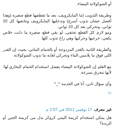
أو الشوكولاتة البيضاء
وطريقة التذويب إما المايكرويف، بعد ما تقطعيها قطع صغيرة (وهذا
أفضل عشان تذوب أسرع) وتدخليها المايكرويف وتتابعيها كل 10
ثواني، وتحركي بعد كل 10 ثواني
ومو لازم كل القطع تختفي، لو بقي قطع صغيرة ما ذابت خلاص
يكفي، خرجيها وحركيها وهي راح تذوب كلها.
والطريقة الثانية بالقدر المزدوجة أو بالحمام المائي، بحيث إن القدر
اللي فوق ما يلامس الماء وتحركي لغاية ما تذوب الشوكولاتة.
مع العلم إن الشوكولاتة البيضاء يفضل استخدام الحمام البخاري لها؛
لأنها تنحرق بسرعة.
وأي سؤال ثاني، أنا في الخدمة ^_^
رد
غير معرف
17 نوفمبر 2011 في 2:07 م
هل يمكن استخدام كريمة البيتي كروكر بدل من كريمة الجبن أو
الزبدة؟