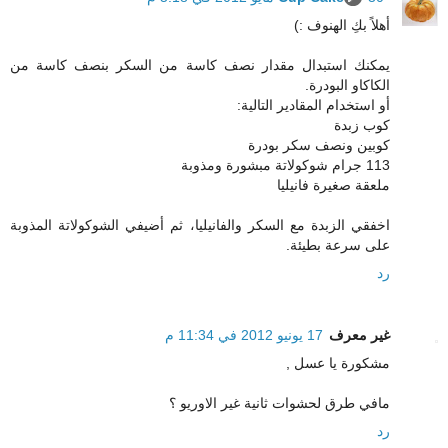
أهلاً بكِ الهنوف :)
يمكنك استبدال مقدار نصف كاسة من السكر بنصف كاسة من
الكاكاو البودرة.
أو استخدام المقادير التالية:
كوب زبدة
كوبين ونصف سكر بودرة
113 جرام شوكولاتة مبشورة ومذوبة
ملعقة صغيرة فانيليا
اخفقي الزبدة مع السكر والفانيليا، ثم أضيفي الشوكولاتة المذوبة
على سرعة بطيئة.
رد
غير معرف
17 يونيو 2012 في 11:34 م
مشكورة يا عسل ,
مافي طرق لحشوات ثانية غير الاوريو ؟
رد