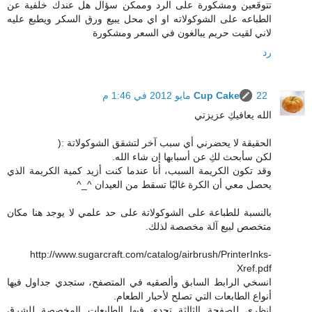
تتوقعين ومشكورة على الرد وممكن سؤال هل عندك خلفية عن
الطباعه على الشوكولاته او اي محل يبيع ورق السكر ويطبع عليه
لاني لقيت حريم يبالغون في السعر ومشكورة
رد
22 مايو 2012 في 1:46 م
Cup Cake
الله يعافيكِ عزيزتي
الحقيقة لا يحضرني أي سبب آخر لتشقق الشوكولاتة :(
لكن سأبحث لكِ عن أسبابها إن شاء الله.
وقد تكون الكريمة السبب، أنا عندما كنت أزيد كمية الكريمة الذي
يحصل معي أن الكرة غالبًا تسقط من العيدان ^_^
بالنسبة للطباعة على الشوكولاتة على حد علمي لا يوجد هنا مكان
متخصص لبيع آلة مخصصة لذلك.
http://www.sugarcraft.com/catalog/airbrush/PrinterInks-
Xref.pdf
انسخي الرابط السابق وألصقيه في المتصفح، ستجدي جداول فيها
أنواع الطابعات التي تصلح لأحبار الطعام.
انظري للصفحة الثالثة تجدي فيها الطابعات المخصصة للشرق