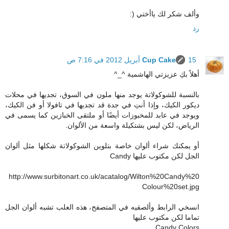
وألف شكر لك ياأختي (:
رد
15 أبريل 2012 في 7:16 ص
Cup Cake
أهلاً بكِ عزيزتي الهاشمية ^_^
بالنسبة للشوكولاتة يوجد منها ملون في السوق، تجديها في محلات
ديكور الكيك، وإذا أنتِ في جدة قد تجديها في تافولا أو فن الكيك،
ويوجد في عابد للمخبوزات أيضًا أو ملتقى الخبازين كما يسمى في
الرياض، لكن ليس بشتكيلة واسعة من الألوان.
أو يمكنك شراء ألوان خاصة بتلوين الشوكولاتة شكلها مثل ألوان
الجل لكن مكتوب عليها Candy
http://www.surbitonart.co.uk/acatalog/Wilton%20Candy%20
Colour%20set.jpg
انسخي الرابط وألصقيه في المتصفح، هذه العلب تشبه ألوان الجل
تماما لكن مكتوب عليها
Candy Colors