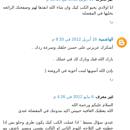
انا اولادي يحبو الكب كيك وان شاء الله انفذها لهم وصفحتك الرائعه
بخليها في المفضله
رد
الهاشمية
16 أبريل 2012 في 8:33 م
أشكرك عزيزتي على حسن خلقك وسرعة ردك ..
بارك الله فيك وبارك لك في عملك ..
بإذن الله أسويها لبنت أخوية في الروضة (:
رد
غير معرف
6 مايو 2012 في 4:26 م
السلام عليكم ورحمة الله
الله يعطيك العافيه حبيبتي اكيد مدونتك في المفضلة عندي
عندي سؤال بسيط ' اذا عملت الكب كيك يكون طري وحلو بس اذا
حطيته في الثلاجه لليوم الثاني او الثالث يقسى ويصير ناشف مو