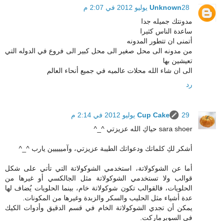
28 يوليو 2012 في 2:07 م
Unknown
مدونتك جميله جدا
ساعدة الناس كثيرا
أتمنى ان تتطور المدونه
من مدونه الى محل صغير الى محل كبير الى فروع في الدوله التي
تعيشين بها
الى ان شاء الله محلات عالميه في جميع أنحاء العالم
رد
29 يوليو 2012 في 2:14 م
Cup Cake
sara shoer حياكِ الله عزيزتي ^_^
أشكر لكِ كلماتك ودعواتك الطيبة عزيزتي، وآمييييين يارب ^_^
أما عن الشوكولاتة، استخدمي الشوكولاتة التي تأتي على شكل
قوالب ولا تستخدمي الشوكولاتة مثل الجالكسي أو غيرها من
الحلويات، فالقوالب تكون شوكولاتة خام، بينما الحلويات يُضاف لها
عدة أشياء مثل الحليب والسكر والزبدة وغيرها من المكونات.
يمكن أن تجدي الشوكولاتة الخام في قسم الدقيق وأدوات الكيك
في السوبرماركت.