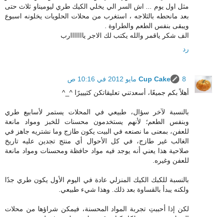
مثل اول يوم ... اش السر الي يخلي الكيك طري ليوميناو ثلاث حتى
بعد مانحطه بالثلاجه ، استغرب من محلات الحلويات يخلونه اسبوع
ويبقى بنفس الطعم والطراوة .
الف شكر ياقمر والله يكتب لك الاجر يااااااارب
رد
8 مايو 2012 في 10:16 ص
Cup Cake
أهلاً بكم جميعًا، أسعدتني تعليقاتكن كثيييرًا ^_^
بالنسبة لآخر سؤال، طبيعي في المحلات يستمر لأسابيع طري
وبنفس الطعم؛ لأنهم يستخدمون محسنات للخبز ومواد مانعة
للعفن، بمعنى ما نصنعه في البيت يكون طازج وما نشتريه جاهز في
الغالب غير طازج، في كل الأحوال أي منتج تجدين عليه تاريخ
صلاحية هذا يعني أنه يوجد فيه مواد حافظة ومحسنات ومواد مانعة
للعفن وغيره.
بالنسبة للكبك الكيك المنزلي عادة في اليوم الأول يكون طري جدًا
ولكنه يبدأ بالقساوة بعد ذلك. وهذا شيء طبيعي.
لكن إذا أحببتِ تجربة المواد المحسنة، فيمكن شراؤها من محلات