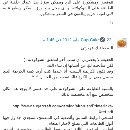
تتوقعين ومشكورة على الرد وممكن سؤال هل عندك خلفية عن
الطباعه على الشوكولاته او اي محل يبيع ورق السكر ويطبع عليه
لاني لقيت حريم يبالغون في السعر ومشكورة
رد
22 مايو 2012 في 1:46 م
Cup Cake
الله يعافيكِ عزيزتي
الحقيقة لا يحضرني أي سبب آخر لتشقق الشوكولاتة :(
لكن سأبحث لكِ عن أسبابها إن شاء الله.
وقد تكون الكريمة السبب، أنا عندما كنت أزيد كمية الكريمة الذي
يحصل معي أن الكرة غالبًا تسقط من العيدان ^_^
بالنسبة للطباعة على الشوكولاتة على حد علمي لا يوجد هنا مكان
متخصص لبيع آلة مخصصة لذلك.
http://www.sugarcraft.com/catalog/airbrush/PrinterInks-
Xref.pdf
انسخي الرابط السابق وألصقيه في المتصفح، ستجدي جداول فيها
أنواع الطابعات التي تصلح لأحبار الطعام.
انظري للصفحة الثالثة تجدي فيها الطابعات المخصصة للشرق