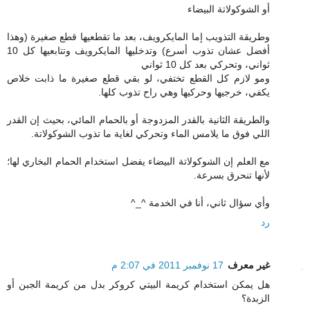
أو الشوكولاتة البيضاء
وطريقة التذويب إما المايكرويف، بعد ما تقطعيها قطع صغيرة (وهذا
أفضل عشان تذوب أسرع) وتدخليها المايكرويف وتتابعيها كل 10
ثواني، وتحركي بعد كل 10 ثواني
ومو لازم كل القطع تختفي، لو بقي قطع صغيرة ما ذابت خلاص
يكفي، خرجيها وحركيها وهي راح تذوب كلها.
والطريقة الثانية بالقدر المزدوجة أو بالحمام المائي، بحيث إن القدر
اللي فوق ما يلامس الماء وتحركي لغاية ما تذوب الشوكولاتة.
مع العلم إن الشوكولاتة البيضاء يفضل استخدام الحمام البخاري لها؛
لأنها تنحرق بسرعة.
وأي سؤال ثاني، أنا في الخدمة ^_^
رد
غير معرف
17 نوفمبر 2011 في 2:07 م
هل يمكن استخدام كريمة البيتي كروكر بدل من كريمة الجبن أو
الزبدة؟