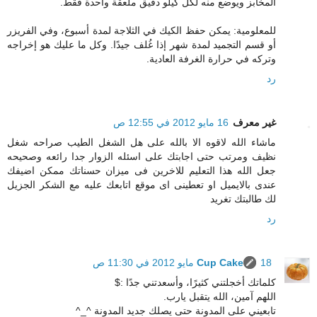
المخابز ويوضع منه لكل كيلو دقيق ملعقة واحدة فقط.
للمعلومية: يمكن حفظ الكيك في الثلاجة لمدة أسبوع، وفي الفريزر
أو قسم التجميد لمدة شهر إذا غُلف جيدًا. وكل ما عليك هو إخراجه
وتركه في حرارة الغرفة العادية.
رد
غير معرف
16 مايو 2012 في 12:55 ص
ماشاء الله لاقوه الا بالله على هل الشغل الطيب صراحه شغل
نظيف ومرتب حتى اجابتك على اسئله الزوار جدا رائعه وصحيحه
جعل الله هذا التعليم للاخرين فى ميزان حسناتك ممكن اضيفك
عندى بالايميل او تعطينى اى موقع اتابعك عليه مع الشكر الجزيل
لك طالبتك تغريد
رد
18 مايو 2012 في 11:30 ص
Cup Cake
كلماتك أخجلتني كثيرًا، وأسعدتني جدًا :$
اللهم آمين، الله يتقبل يارب.
تابعيني على المدونة حتى يصلك جديد المدونة ^_^