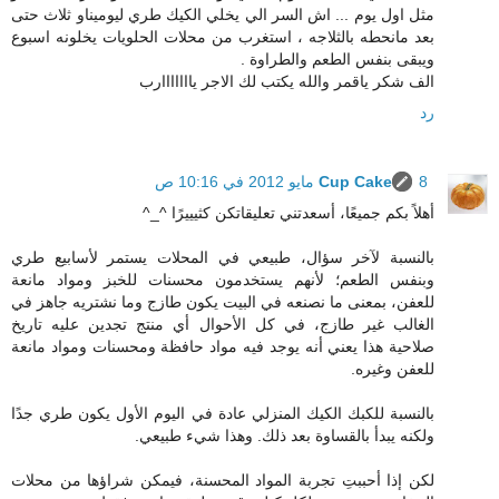
مثل اول يوم ... اش السر الي يخلي الكيك طري ليوميناو ثلاث حتى
بعد مانحطه بالثلاجه ، استغرب من محلات الحلويات يخلونه اسبوع
ويبقى بنفس الطعم والطراوة .
الف شكر ياقمر والله يكتب لك الاجر يااااااارب
رد
8 مايو 2012 في 10:16 ص
Cup Cake
أهلاً بكم جميعًا، أسعدتني تعليقاتكن كثيييرًا ^_^
بالنسبة لآخر سؤال، طبيعي في المحلات يستمر لأسابيع طري
وبنفس الطعم؛ لأنهم يستخدمون محسنات للخبز ومواد مانعة
للعفن، بمعنى ما نصنعه في البيت يكون طازج وما نشتريه جاهز في
الغالب غير طازج، في كل الأحوال أي منتج تجدين عليه تاريخ
صلاحية هذا يعني أنه يوجد فيه مواد حافظة ومحسنات ومواد مانعة
للعفن وغيره.
بالنسبة للكبك الكيك المنزلي عادة في اليوم الأول يكون طري جدًا
ولكنه يبدأ بالقساوة بعد ذلك. وهذا شيء طبيعي.
لكن إذا أحببتِ تجربة المواد المحسنة، فيمكن شراؤها من محلات