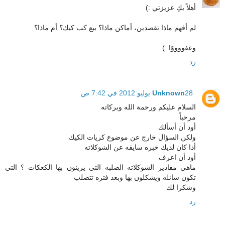
أهلاً بكِ عزيزتي :)
لم أفهم ماذا تقصدين، أماكن ماذا؟ بيع كب كيك؟ أم ماذا؟
وعفووووًا :)
رد
28 يوليو 2012 في 7:42 ص
Unknown
السلام عليكم ورحمة الله وبركاته
مرحباً
أود أن أسألك
ولكن السؤال خارج عن موضوع كريات الكيك
أذا كان لديك خبره سايقه عن الشوكلاته
أود أن اعرف
ماهي مقادير الشوكلاته الصلبه التي يزينون بها الكعكات ؟ التي
تكون سائله ويشكلون بها وبعد فتره تتصلب
وشكرا لك
رد