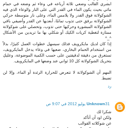
ابشري القالب وضعي ثلاثة أرباعه في وعاء ثم وضعه في حمام
مائي بحيث يكون الماء في القدر التي على النار والوعاء الذي فيه
الشوكولاتة فوق القدر ولا يلامس الماء، وعلى نار متوسطة حركي
الشوكولاتة برفق حتى تذوب تمامًا، أبعديها عن القدر وأضيفي باقي
الشوكولاتة المبشورة وحركيها حتى تذوب، وتحصلي على شوكولاتة
ممتازة لتغطية كريات الكيك أو شكلي بها ما تريدين من الأشكال
^_^
إذا كان لديكِ مايكرويف فذلك سيسهل خطوات العمل كثيرًا، بدلاً
من استخدام الحمام البخاري، ضعيها في وعاء يدخل المايكرويف،
تستغرق من دقيقة لدقيقتين على حسب الكمية الموضوعة، وعليكِ
بتحريك الشوكولاتة كل 10 ثواني عند وضعها في المايكرويف.
المهم أن الشوكولاتة لا تتعرض للحرارة الزئدة أو الماء، وإلا لن
تضبط.
رد
31 يوليو 2012 في 9:07 ص
Unknown
شكرا لك
ولكن اود أن أتأكد
عن شوكلاته القوالب