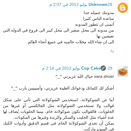
28 يوليو 2012 في 2:07 م
Unknown
مدونتك جميله جدا
ساعدة الناس كثيرا
أتمنى ان تتطور المدونه
من مدونه الى محل صغير الى محل كبير الى فروع في الدوله التي
تعيشين بها
الى ان شاء الله محلات عالميه في جميع أنحاء العالم
رد
29 يوليو 2012 في 2:14 م
Cup Cake
sara shoer حياكِ الله عزيزتي ^_^
أشكر لكِ كلماتك ودعواتك الطيبة عزيزتي، وآمييييين يارب ^_^
أما عن الشوكولاتة، استخدمي الشوكولاتة التي تأتي على شكل
قوالب ولا تستخدمي الشوكولاتة مثل الجالكسي أو غيرها من
الحلويات، فالقوالب تكون شوكولاتة خام، بينما الحلويات يُضاف لها
عدة أشياء مثل الحليب والسكر والزبدة وغيرها من المكونات.
يمكن أن تجدي الشوكولاتة الخام في قسم الدقيق وأدوات الكيك
في السوبرماركت.