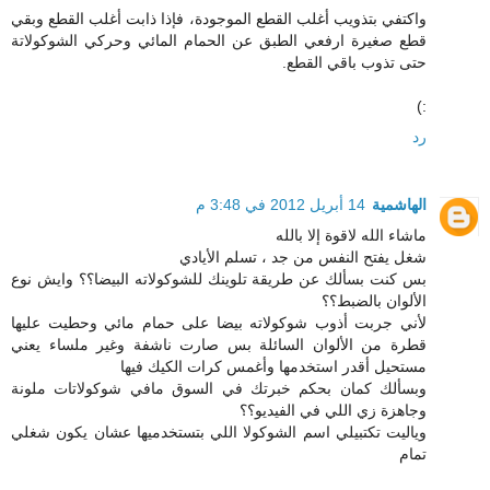
واكتفي بتذويب أغلب القطع الموجودة، فإذا ذابت أغلب القطع وبقي
قطع صغيرة ارفعي الطبق عن الحمام المائي وحركي الشوكولاتة
حتى تذوب باقي القطع.
:)
رد
الهاشمية
14 أبريل 2012 في 3:48 م
ماشاء الله لاقوة إلا بالله
شغل يفتح النفس من جد ، تسلم الأيادي
بس كنت بسألك عن طريقة تلوينك للشوكولاته البيضا؟؟ وايش نوع
الألوان بالضبط؟؟
لأني جربت أذوب شوكولاته بيضا على حمام مائي وحطيت عليها
قطرة من الألوان السائلة بس صارت ناشفة وغير ملساء يعني
مستحيل أقدر استخدمها وأغمس كرات الكيك فيها
وبسألك كمان بحكم خبرتك في السوق مافي شوكولاتات ملونة
وجاهزة زي اللي في الفيديو؟؟
وياليت تكتبيلي اسم الشوكولا اللي بتستخدميها عشان يكون شغلي
تمام