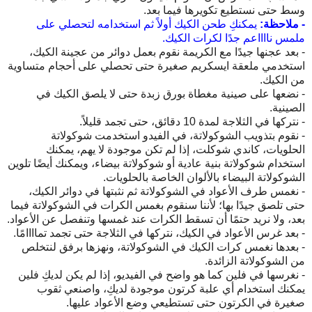
وسط حتى نستطيع تكويرها فيما بعد.
- ملاحظة:
يمكنكِ طحن الكيك أولاً ثم استخدامه لتحصلي على
ملمس نااااعم جدًا لكرات الكيك.
- بعد عجنها جيدًا مع الكريمة نقوم بعمل دوائر من عجينة الكيك،
استخدمي ملعقة ايسكريم صغيرة حتى تحصلي على أحجام متساوية
من الكيك.
- نضعها على صينية مغطاة بورق زبدة حتى لا يلصق الكيك في
الصينية.
- نتركها في الثلاجة لمدة 10 دقائق، حتى تجمد قليلاً.
- نقوم بتذويب الشوكولاتة، في الفيدو استخدمت شوكولاتة
الحلويات، كاندي شوكلت، إذا لم تكن موجودة لا يهم، يمكنك
استخدام شوكولاتة بنية عادية أو شوكولاتة بيضاء، ويمكنك أيضًا تلوين
الشوكولاتة البيضاء بالألوان الخاصة بالحلويات.
- نغمس طرف الأعواد في الشوكولاتة ثم نثبتها في دوائر الكيك،
حتى تلصق جيدًا بها؛ لأننا سنقوم بغمس الكرات في الشوكولاتة فيما
بعد، ولا نريد حتمًا أن تسقط الكرات عند غمسها وتنفصل عن الأعواد.
- بعد غرس الأعواد في الكيك، نتركها في الثلاجة حتى تجمد تماااامًا.
- بعدها نغمس كرات الكيك في الشوكولاتة، ونهزها برفق لنتخلص
من الشوكولاتة الزائدة.
- نغرسها في فلين كما هو واضح في الفيديو، إذا لم يكن لديكِ فلين
يمكنك استخدام أي علبة كرتون موجودة لديكِ، واصنعي ثقوب
صغيرة في الكرتون حتى تستطيعي وضع الأعواد عليها.