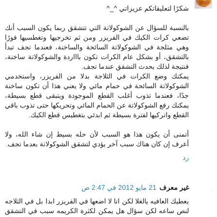
شكرًا لتعليقاتكم عزيزاتي ^_^
بالنسبة للسؤال عن الشوكولاتة التي تتشقق ربما يكون السبب أنك
تضعي كرات الكيك في الفريزر ومن ثم تخرجيها وتغطسيها فورًا
وهي مثلجة في الشوكولاتة السائحة والساخنة، فعندما تجف تبدأ
بالتشقق، أو بشكل عام الكرات تكون باااردة والشوكولاتة ساخنة،
فنتيجة لذلك يحدث التشقق عندما تجف.
يمكنك وضع الكرات في الثلاجة بدلا من الفريزر، واستخدمي
الشوكولاتة السائحة في حمام مائي ولا يعني هذا أن تكون ساخنة
جدًا، فعندما تذوب أغلب القطع الموجودة ويتبقى قطع بسيطة،
يمكنك رفع الشوكولاتة عن الحمام المائي وتحريكها حتى تذوب باقي
القطع واتركيها لفترة بسيطة ثم ابدئي بتغطيس قطع الكيك.
أتمنى أن يكون هذا هو السبب لأن حله بسيط إن شاء الله، ولا
أعرف إن كان هناك سبب آخر يؤدي لتشقق الشوكولاتة بعدما تجف.
رد
غير معرف
21 مايو 2012 في 2:47 ص
يعطيك العافيه يالغلا لكن انا لا اضعها في الفريزر ابدا بل في الثلاجه
لنص ساعه لكن سؤال هل يمكن لكثرة الكريمه سبب في التشقق