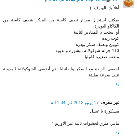
أهلاً بكِ الهنوف :)
يمكنك استبدال مقدار نصف كاسة من السكر بنصف كاسة من
الكاكاو البودرة.
أو استخدام المقادير التالية:
كوب زبدة
كوبين ونصف سكر بودرة
113 جرام شوكولاتة مبشورة ومذوبة
ملعقة صغيرة فانيليا
اخفقي الزبدة مع السكر والفانيليا، ثم أضيفي الشوكولاتة المذوبة
على سرعة بطيئة.
رد
غير معرف
17 يونيو 2012 في 11:34 م
مشكورة يا عسل ,
مافي طرق لحشوات ثانية غير الاوريو ؟
رد