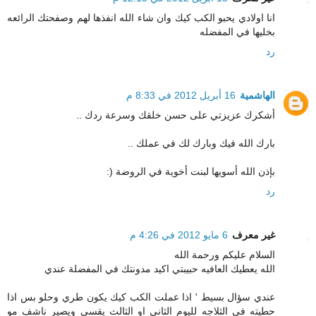
انا اولادي يحبو الكب كيك وان شاء الله انفذها لهم وصفحتك الرائعه
بخليها في المفضله
رد
الهاشمية
16 أبريل 2012 في 8:33 م
أشكرك عزيزتي على حسن خلقك وسرعة ردك ..
بارك الله فيك وبارك لك في عملك ..
بإذن الله أسويها لبنت أخوية في الروضة (:
رد
غير معرف
6 مايو 2012 في 4:26 م
السلام عليكم ورحمة الله
الله يعطيك العافيه حبيبتي اكيد مدونتك في المفضلة عندي
عندي سؤال بسيط ' اذا عملت الكب كيك يكون طري وحلو بس اذا
حطيته في الثلاجه لليوم الثاني او الثالث يقسى ويصير ناشف مو