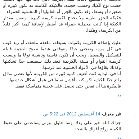
حسب نوع الكيك وحسب حجمه، فالكيكة الكاملة قد تكون كبيرة أو
صغيرة أو وسط، وقد تكون بالجزر أو الفانيليا أو المخملية الحمراء.
فكيكة الجزر طرية ولا تحتاج لكمية كريمة كبيرة، ونفس مقدار
الكيكة إذا كانت مخملية حمراء قد أضطر لإضافة كمية أكبر قليلاً
من الكريمة، وهكذا.
عليكِ بإضافة الكريمة بكميات بسيطة، ملعقة ملعقة، أو ربع كوب
في كل مرة، وتعجني جيدًا وتتوقفي عندما تصبح العجينة قابلة
للتشكيل والضغط، ويجب أن تكون قاسية وناشفة نوعًا ما وليست
كريمية القوام أو مليئة بالكريمة فعند ذلك سيصعب جدًا تشكيلها
وكذلك بقاؤها في الأعواد الخشبية عند غرسها.
أنا في البداية كنت أضيف كمية كبيرة من الكريمة لأنها تعطي مذاق
رائع جدًا للكيك، لكن كنت أفشل تماما في عمل أشكال جيدة بها.
فالفكرة هنا أن نعجن حتى نحصل على عجينة متماسكة فقط.
رد
غير معرف
14 أغسطس 2012 في 5:22 ص
جزاك الله خير على ردك وسا حاول. وربي يساعدني على ضبط
الكمية وراح أقولك بالنتيجة
رد