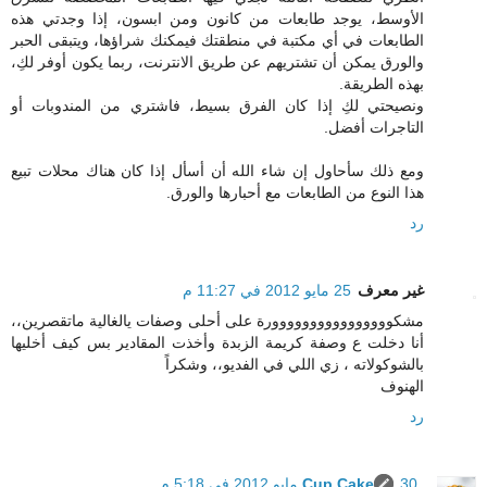
الأوسط، يوجد طابعات من كانون ومن ابسون، إذا وجدتي هذه
الطابعات في أي مكتبة في منطقتك فيمكنك شراؤها، ويتبقى الحبر
والورق يمكن أن تشتريهم عن طريق الانترنت، ربما يكون أوفر لكِ،
بهذه الطريقة.
ونصيحتي لكِ إذا كان الفرق بسيط، فاشتري من المندوبات أو
التاجرات أفضل.
ومع ذلك سأحاول إن شاء الله أن أسأل إذا كان هناك محلات تبيع
هذا النوع من الطابعات مع أحبارها والورق.
رد
غير معرف
25 مايو 2012 في 11:27 م
مشكوووووووووووووووورة على أحلى وصفات يالغالية ماتقصرين،،
أنا دخلت ع وصفة كريمة الزبدة وأخذت المقادير بس كيف أخليها
بالشوكولاته ، زي اللي في الفديو،، وشكراً
الهنوف
رد
30 مايو 2012 في 5:18 م
Cup Cake