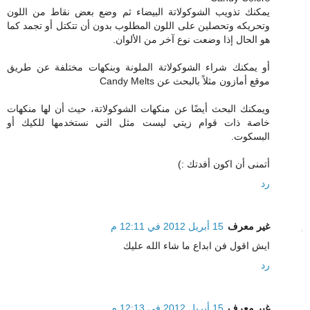
يمكنك تذويب الشوكولاتة البيضاء ثم وضع بعض نقاط من اللون
وتحريكه وتحصلين على اللون المطلوب بدون أن تتكتل أو تجمد كما
هو الحال إذا وضعت نوع آخر من الألوان.
أو يمكنك شراء الشوكولاتة الملونة وبنكهات مختلفة عن طريق
موقع أمازون مثلاً بالبحث عن Candy Melts
ويمكنك البحث أيضًا عن منكهات الشوكولاتة، حيث أن لها منكهات
خاصة ذات قوام زيتي ليست مثل التي نستخدمها للكيك أو
البسكوت.
أتمنى أن اكون أفدتك :)
رد
غير معرف
15 أبريل 2012 في 12:11 م
ايش اقول فن ابداع ما شاء الله عليك
رد
غير معرف
15 أبريل 2012 في 12:13 م