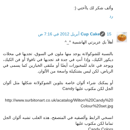
وألف شكر لك ياأختي (:
رد
15 أبريل 2012 في 7:16 ص
Cup Cake
أهلاً بكِ عزيزتي الهاشمية ^_^
بالنسبة للشوكولاتة يوجد منها ملون في السوق، تجديها في محلات
ديكور الكيك، وإذا أنتِ في جدة قد تجديها في تافولا أو فن الكيك،
ويوجد في عابد للمخبوزات أيضًا أو ملتقى الخبازين كما يسمى في
الرياض، لكن ليس بشتكيلة واسعة من الألوان.
أو يمكنك شراء ألوان خاصة بتلوين الشوكولاتة شكلها مثل ألوان
الجل لكن مكتوب عليها Candy
http://www.surbitonart.co.uk/acatalog/Wilton%20Candy%20
Colour%20set.jpg
انسخي الرابط وألصقيه في المتصفح، هذه العلب تشبه ألوان الجل
تماما لكن مكتوب عليها
Candy Colors