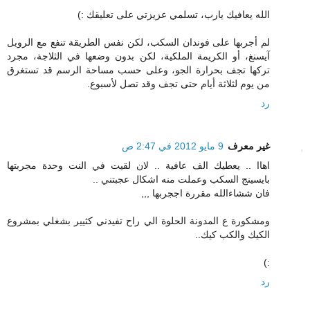
الله يعافيك يارب، تسلمي عزيزتي على تعليقك :)
لم أجربها على فوندان السكب، لكن نفس الطريقة تنفع مع الرويل
آيسنغ، أو الكريمة الملكية، لكن بدون وضعها في الثلاجة، مجرد
تركها تجف بحرارة الجو، وعلى حسب مساحة الرسم قد تستغرق
من يوم لثلاثة أيام حتى تجف وقد تصل لأسبوع.
رد
غير معرف
9 مايو 2012 في 2:47 ص
اهاا .. يعطيك الف عافية .. لان لقيت في النت وحدة مجربتها
بايسينج السكب وعملت منه اشكال عجبتني ..
فان ششاءالله مقررة اججربها ,,,
ومشكورة ع المدونة الحلوة الي راح تفيدني كثيير بشغلي بمشروع
الكيك والكب كيك..
:)
رد