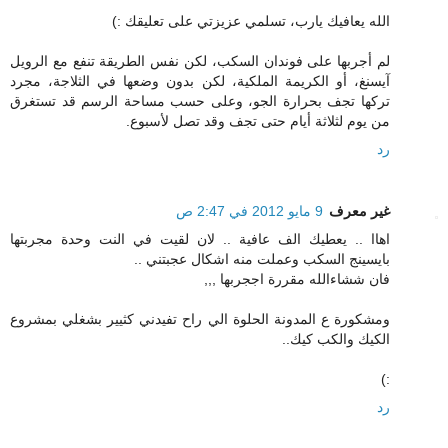
الله يعافيك يارب، تسلمي عزيزتي على تعليقك :)
لم أجربها على فوندان السكب، لكن نفس الطريقة تنفع مع الرويل
آيسنغ، أو الكريمة الملكية، لكن بدون وضعها في الثلاجة، مجرد
تركها تجف بحرارة الجو، وعلى حسب مساحة الرسم قد تستغرق
من يوم لثلاثة أيام حتى تجف وقد تصل لأسبوع.
رد
غير معرف
9 مايو 2012 في 2:47 ص
اهاا .. يعطيك الف عافية .. لان لقيت في النت وحدة مجربتها
بايسينج السكب وعملت منه اشكال عجبتني ..
فان ششاءالله مقررة اججربها ,,,
ومشكورة ع المدونة الحلوة الي راح تفيدني كثيير بشغلي بمشروع
الكيك والكب كيك..
:)
رد