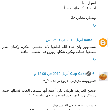
اسهل ...$
اذا ماعندكــ مانع طبعــاً...
وتقبلي تحياتي <3
رد
2 أبريل 2012 في 12:19 ص
haifa
يسلمووو وان شاء الله اطبقها لانه عجبتني الفكره وكمان نقدر
نقطعها حلقات ويكون شكلها رووووعه. .يعطيك العافيه
رد
6 أبريل 2012 في 12:09 م
Cup Cake
فطووومة عزيزتي الأروع تواجدك ^_^
صحيح الطريقة طويلة، لكن أعتقد أنها تستاهل التعب فشكلها جديد
ومبتكر وستكون تقديمات جميلة لأي مناسبة ^_^
حساب الصفحة في الفيس بوك:
http://www.facebook.com/cupcakesloverss