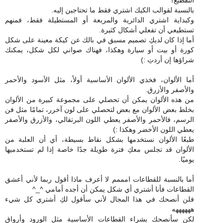
بالنسبة لقوالب الكيك اشتري فقط ما تحتاجين إليه.
وكبداية اشتري الدائرية والمربعة أو المستطيلة فقط، فمنهم
تستطيعي أن تفعلي أشكال كثيرة.
أما إذا كان لديكِ تصميم مسبق في بالك عن كيكة معينة على شكل
كورة أو بيت أو سيارة وهكذا، فهناك صواني لكل شكل، يمكنك
شراؤها إن أردتِ :)
أما الألوان، فخذي الألوان الأساسية أولاً، مثل الأسود والأحمر
والأصفر والأزرق.
من هذه الألوان يمكن أن تحصلي على مجموعة كبيرة من الألوان
بخلط بعض الألوان مع بعض لتحصلي على لون آخرر، تمامًا مثل فن
الرسم، فالأحمر والأصفر يعطي اللون البرتقالي، والأزرق والأصفر
يعطي اللون الأخضر وهكذا :)
طبعًا الألوان نستخدمها بشكل نقاط بسيطة، أي أن العلبة من
الألوان قد تجلس معكِ فترة طويلة جدًا خاصة إذا لم تستخدميها
يوميًا.
أما بالنسبة للقطاعات امممم لا أعرف ماذا أقول ربما لأني أعشق
القطاعات فأنا أشتري أي شكل يمكن أن أجده أمامي ^_^
فلن أنصحك في هذا المجال لأني سأقول لكِ أشتري كل شيء
ههههههه
لكن سأنصحك بشراء القطاعات الأساسية مثل الورود وأرواق