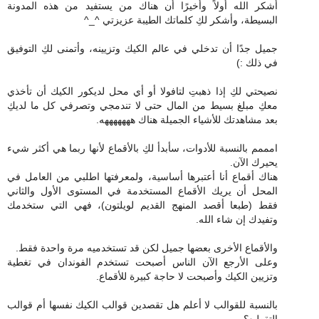
أشكر الله أولاً وأخيرًا أن هناك من يستفيد من هذه المدونة
البسيطة، وأشكر لكِ كلماتك الطيبة عزيزتي ^_^
جميل جدًا أن تدخلي في عالم الكيك وتزيينه، وأتمنى لكِ التوفيق
في ذلك :)
نصيحتي لكِ إذا ذهبتِ لتافولا أو أي محل لديكور الكيك أن تأخذي
معكِ مبلغ بسيط من المال حتى لا تندمجي وتصرفي كل ما لديكِ
بعد مشاهدتك للأشياء الجميلة هناك هههههههه.
امممم بالنسبة للأدوات، سأبدأ لكِ بالأقماع لأنها ربما هي أكثر شيء
يحيرك الآن.
هناك أقماع أنا أعتبرها أساسية، ولمعرفتها اطلبي من العامل في
المحل أن يريك الأقماع المستخدمة في المستوى الأول والثاني
فقط (طبعا أقصد المنهج القديم لويلتون)، فهي التي ستخدمك
وتفيدك إن شاء الله.
والأقماع الأخرى بعضها جميل لكن قد تستخدميه مرة واحدة فقط.
وعلى الأرجع الآن الناس أصبحت تستخدم الفوندان في تغطية
وتزيين الكيك وأصبحت لا حاجة كبيرة للأقماع.
بالنسبة للقوالب لا أعلم هل تقصدين قوالب الكيك نفسها أم قوالب
التقطيع؟