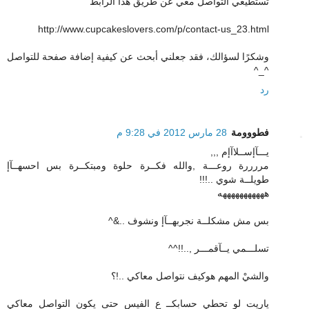
تستطيعي التواصل معي عن طريق هذا الرابط
http://www.cupcakeslovers.com/p/contact-us_23.html
وشكرًا لسؤالك، فقد جعلني أبحث عن كيفية إضافة صفحة للتواصل
^_^
رد
فطووومة
28 مارس 2012 في 9:28 م
يـــآإســلاآإم ,,,
مررررة روعـــة ,والله فكــرة حلوة ومبتكــرة بس احسهــآإ
طويلــة شوي ..!!!
هههههههههههه
بس مش مشكلــة نجربهــآإ ونشوف ..&^
تسلـــمي يــآقمـــر ,..!!^^
والشيْ المهم هوكيف نتواصل معاكي ..!؟
ياريت لو تحطي حسابكــ ع الفيس حتى يكون التواصل معاكي