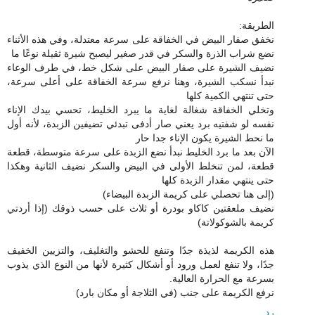
الطريقة:
نخفق صفار البيض في الخفاقة على سرعة معتدلة، وفي هذه الأثناء
نضع شراب الذرة والسكر في قدر صغير ليصبح شيرة ثقيلة نوعًا ما
نضيف الشيرة على صفار البيض على شكل خط، في طرف الوعاء
نبدأ نسكب الشيرة، وهنا نرفع سرعة الخفاقة على أعلى سرعة،
حتى تنتهي الكمية كلها
وتخلي الخفاقة شغالة لغاية ما يبرد الخليط، تحسي بيدك الإناء
نفسه لو شفتيه برد يعني صار أدفى تبدئي تضيفين الزبدة، لأنه أول
ما نحط الشيرة يكون الإناء جدا حار
الآن بعد ما برد الخليط نبدأ نضع الزبدة على سرعة متوسطة، قطعة
قطعة، لمن تنخلط الأولى في البيض والسكر نضيف الثانية وهكذا
حتى ينتهي مقدار الزبدة كلها
(إلى هنا تحصلي على كريمة الزبدة البيضاء)
نضيف ملعقتين كاكاو بودرة أو ثلاث على حسب ذوقك (إذا أردتي
كريمة بالشوكولاتة)
هذه الكريمة لذيذة جدًا وتنفع للحشو والتغليف، والتزيين الخفيف
جدًا، ولا تنفع لعمل ورود أو أشكال كثيرة لأنها من النوع الذي يذوب
بسرعة مع الحرارة العالية.
نرفع الكريمة على جنب (في الثلاجة أو مكان بارد)
رد