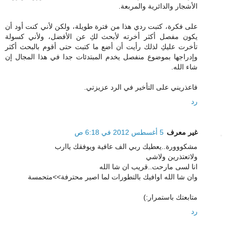
الأشجار والدائرية والمربعة.
على فكرة، كتبت ردي هذا من فترة طويلة، ولكن لأني كنت أود أن
يكون مفصل أكثر أخرته لأبحث لكِ عن الأفضل، ولأني كسولة
تأخرت عليكِ لذلك رأيت أن أضع ما كتبت حتى أقوم بالبحث أكثر
وإدراجها بموضوع منفصل يخدم المبتدئات جدا في هذا المجال إن
شاء الله.
فاعذريني على التأخير في الرد عزيزتي.
رد
غير معرف
5 أغسطس 2012 في 6:18 ص
مشكووورة..يعطيك ربي الف عافية ويوفقك ياارب
ولاتعتذرين ولاشي
انا لسى مارحت..قريب ان شا الله
وان شا الله اوافيك بالتطورات لما اصير محترفة>>متحمسة
متابعتك باستمرار:)
رد