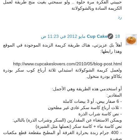
حبيبتي الفكرة مرة حلوة .. ولو سمحتي بغيت منج طريقة لعمل
الكريمة السادة وبالشوكولاتة
رد
18 مايو 2012 في 11:23 ص
Cup Cake
أهلاً بكِ عزيزتي، هناك طريقة كريمة الزبدة الموجودة في الموقع
وهذا رابطها:
http://www.cupcakeslovers.com/2010/05/blog-post.html
ولعمل كريمة الشوكولاتة استبدلي ثلاثة أرباع كوب سكر بودرة
بكاكاو بودرة منخول.
أو استخدمي هذه الطريقة وهي الأجمل:
المقادير:
- 6 صفار بيض، أو 3 بيضات كاملة
- ثلاث أرباع كاسة سكر عادي غير مطحون
- نص كاسة شراب الذرة
ويمكن الاستغناء عن المقدارين (السكر وشراب الذرة) بالتالي:
نص كاسة ماء + كاسة سكر (نعملها مثل الشيرة)
- 400 جرام زبدة بحرارة الغرفة أو المطبخ مقطعة قطع مكعبات
صغيرة