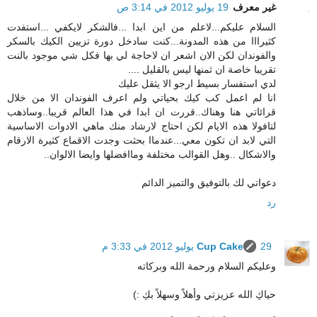
غير معرف
19 يوليو 2012 في 3:14 ص
السلام عليكم...لاعلم من اين ابدا ...فالشكر لايكفي ...استفدت
كثيرااا من هذه المدونة...كنت سادخل دورة تزيين الكيك بالسكر
والفوندان لكن الان اشعر ان لاحاجة لي بها فكل شي موجود بالنت
تقريبا خاصة ان ثمنها ليس بالقليل ....
لدي استفسار بسيط ارجو الا يثقل عليك
انا لم اعمل كب كيك بحياتي ولم اعرف الفوندان الا من خلال
قرائاتي هنا وهناك..قررت ان ابدا في هذا العالم قريبا..وساذهب
لتافولا هذه الايام لكن احتاج لارشاد منك ماهي الادوات الاساسية
التي لابد ان تكون معي...عندماا بحثت وجدت الاقماع كثيرة الارقام
والاشكال ..وهل القوالب مختلفة وماافضلها وايضا الالوان..
دعواتي لك بالتوفيق والتميز الدائم
رد
29 يوليو 2012 في 3:33 م
Cup Cake
وعليكم السلام ورحمة الله وبركاته
حياكِ الله عزيزتي وأهلاً وسهلاً بكِ :)