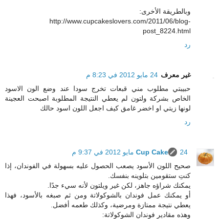
وبالطريقة الأخرى:
http://www.cupcakeslovers.com/2011/06/blog-
post_8224.html
رد
غير معرف
24 مايو 2012 في 8:23 م
حبيبتي مطلوب مني قبعات تخرج سودا عند وضع الون الاسود
الخاص بشركة ولتون لم يعطي النتيجة المطلوبة اصبحت العجينة
لونها زيتي او اخضر غامق كيف اجعل اللون اسود حالك
رد
24 مايو 2012 في 9:37 م
Cup Cake
صحيح اللون الأسود يصعب الحصول عليه بسهولة في الفوندان، إذا
كنتِ ستقومين بتلوينه بنفسك.
يمكنك شراؤه جاهز، لكن غير ويلتون لأنه سيء جدًا.
أو يمكنك عمل فوندان بالشوكولاتة ومن ثم صبغه بالأسود، فهذا
يعطي نتيجة ممتازة ومرضية، وكذلك طعمه أفضل.
وهذه مقادير فوندان الشوكولاتة: