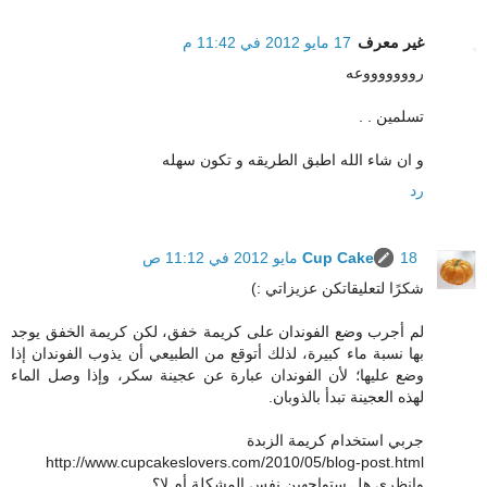
غير معرف
17 مايو 2012 في 11:42 م
روووووووعه
تسلمين . .
و ان شاء الله اطبق الطريقه و تكون سهله
رد
18 مايو 2012 في 11:12 ص
Cup Cake
شكرًا لتعليقاتكن عزيزاتي :)
لم أجرب وضع الفوندان على كريمة خفق، لكن كريمة الخفق يوجد
بها نسبة ماء كبيرة، لذلك أتوقع من الطبيعي أن يذوب الفوندان إذا
وضع عليها؛ لأن الفوندان عبارة عن عجينة سكر، وإذا وصل الماء
لهذه العجينة تبدأ بالذوبان.
جربي استخدام كريمة الزبدة
http://www.cupcakeslovers.com/2010/05/blog-post.html
وانظري هل ستواجهين نفس المشكلة أم لا؟