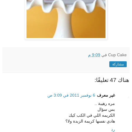
Cup Cake
في
9:09 م
مشاركة
هناك 47 تعليقًا:
غير معرف
6 نوفمبر 2011 في 3:09 ص
مره رهيبة ..
بس سؤال
الكريمه اللي في الكب كيك
هادي نفسها كريمة الزبدة ولا؟
رد