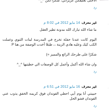
الأحلى تعليقكن عزيزاتي، شكرًا لكن ^_^
رد
غير معرف
14 مايو 2012 في 8:02 م
ما شاء الله تبارك الله مدونة تطير العقل
اليوم كانت عندنا حفلة تخرج في المدرسة لبنات الثنوي وعملت
الكب كيك وعليه هادي الزينة ،، طبعًا أخدت الوصفة من هنا P:
شكرًا على طرحك الرائع والمميز =)
وان شاء الله أكمل وأعمل كل الوصفات الي حطيتيها ^_^
رد
غير معرف
16 مايو 2012 في 6:51 م
حبيبتي أنا يوم أيي احطي الفوندان فوق كريمه الخفق يذوب عني
الفوندان فشو الحل
رد