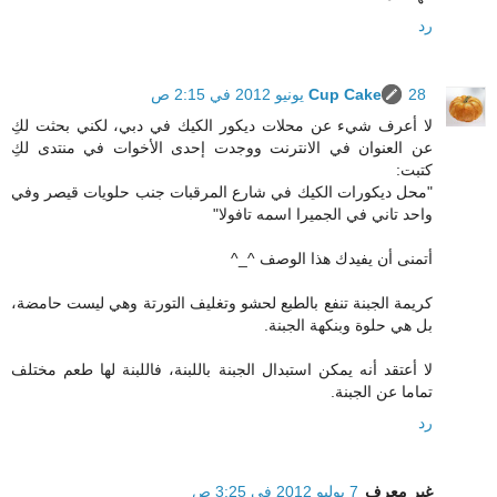
رد
28 يونيو 2012 في 2:15 ص
Cup Cake
لا أعرف شيء عن محلات ديكور الكيك في دبي، لكني بحثت لكِ
عن العنوان في الانترنت ووجدت إحدى الأخوات في منتدى لكِ
كتبت:
"محل ديكورات الكيك في شارع المرقبات جنب حلويات قيصر وفي
واحد تاني في الجميرا اسمه تافولا"
أتمنى أن يفيدك هذا الوصف ^_^
كريمة الجبنة تنفع بالطبع لحشو وتغليف التورتة وهي ليست حامضة،
بل هي حلوة وبنكهة الجبنة.
لا أعتقد أنه يمكن استبدال الجبنة باللبنة، فاللبنة لها طعم مختلف
تماما عن الجبنة.
رد
غير معرف
7 يوليو 2012 في 3:25 ص