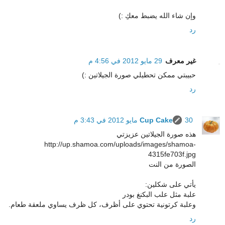
وإن شاء الله يضبط معكِ :)
رد
غير معرف
29 مايو 2012 في 4:56 م
حبيبتي ممكن تحطيلي صورة الجيلاتين :)
رد
30 مايو 2012 في 3:43 م
Cup Cake
هذه صورة الجيلاتين عزيزتي
http://up.shamoa.com/uploads/images/shamoa-
4315fe703f.jpg
الصورة من النت
يأتي على شكلين:
علبة مثل علب البكنغ بودر
وعلبة كرتونية تحتوي على أظرف، كل ظرف يساوي ملعقة طعام.
رد