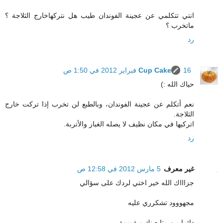
انتي تتكلمي عن عجينة الفوندان طيب هل نتركهاخارج الثلاجة ؟
ماتخرب ؟
رد
16 فبراير 2012 في 1:50 ص
Cup Cake
حياك الله :)
نعم أتكلم عن عجينة الفوندان، وبالطبع لن تخرب إذا تركت خارج
الثلاجة.
اتركيها في مكان نظيف لا يصله الغبار والأتربة.
رد
غير معرف
5 مارس 2012 في 12:58 ص
جزاااك الله خير اختي لردك على سؤالي
مجهووود تشكرري عليه
دائما من متابعينك وبقوووة