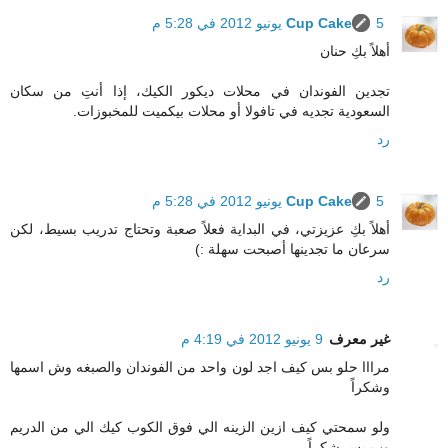
5 يونيو 2012 في 5:28 م
Cup Cake
أهلاً بكِ حنان
تجدين الفوندان في محلات ديكور الكيك، إذا أنتِ من سكان
السعودية تجديه في تافولا أو محلات بيكميت للمخبوزات.
رد
5 يونيو 2012 في 5:28 م
Cup Cake
أهلاً بكِ عزيزتي، في البداية فعلاً صعبة وتحتاج تدريب بسيط، لكن
سرعان ما تجدينها أصبحت سهلة :)
رد
غير معرف
9 يونيو 2012 في 4:19 م
مرااا حلو بس كيف اجد لون واحد من الفوندان والصبغه وش اسمها
وشكراً
ولو سمحتي كيف ازين الزينه الي فوق الكوب كيك الي من الدريم
وب بس شكراً