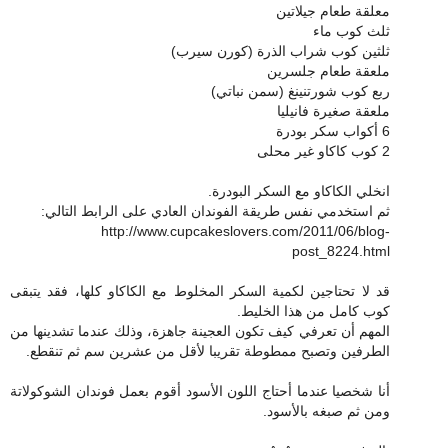
معلقة طعام جيلاتين
ثلث كوب ماء
ثلثين كوب شراب الذرة (كورن سيرب)
ملعقة طعام جلسرين
ربع كوب شورتنينغ (سمن نباتي)
ملعقة صغيرة فانيليا
6 أكواب سكر بودرة
2 كوب كاكاو غير محلى
انخلي الكاكاو مع السكر البودرة.
ثم استخدمي نفس طريقة الفوندان العادي على الرابط التالي:
http://www.cupcakeslovers.com/2011/06/blog-
post_8224.html
قد لا تحتاجين لكمية السكر المخلوط مع الكاكاو كلها، فقد يتبقى
كوب كامل من هذا الخليط.
المهم أن تعرفي كيف تكون العجينة جاهزة، وذلك عندما تشدينها من
الطرفين وتصبح ممطوطة تقريبا لأقل من عشرين سم ثم تنقطع.
أنا شخصيا عندما أحتاج اللون الأسود أقوم بعمل فوندان الشوكولاتة
ومن ثم صبغه بالأسود.