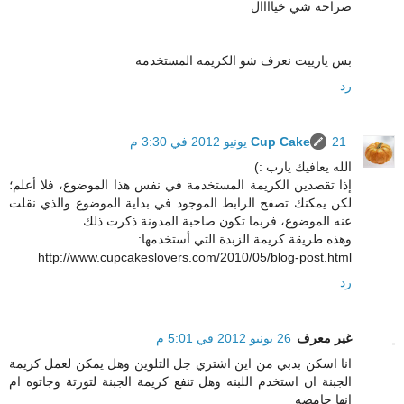
صراحه شي خياااال
بس يارييت نعرف شو الكريمه المستخدمه
رد
21 يونيو 2012 في 3:30 م
Cup Cake
الله يعافيك يارب :)
إذا تقصدين الكريمة المستخدمة في نفس هذا الموضوع، فلا أعلم؛
لكن يمكنك تصفح الرابط الموجود في بداية الموضوع والذي نقلت
عنه الموضوع، فربما تكون صاحبة المدونة ذكرت ذلك.
وهذه طريقة كريمة الزبدة التي أستخدمها:
http://www.cupcakeslovers.com/2010/05/blog-post.html
رد
غير معرف
26 يونيو 2012 في 5:01 م
انا اسكن بدبي من اين اشتري جل التلوين وهل يمكن لعمل كريمة
الجبنة ان استخدم اللبنه وهل تنفع كريمة الجبنة لتورتة وجاتوه ام
انها حامضه