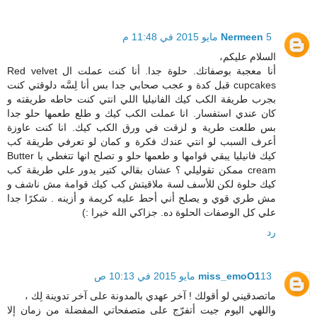
5 مايو 2015 في 11:48 م
Nermeen
السلام عليكم،
أنا معجبة بوصفاتك. حلوة جدا. أنا كنت عملت ال Red velvet
cupcakes قبل كدة و عجب صحابي جدا بس أنا لِسَّه دلوقتي كنت
بجرب طريقة الكب كيك الفانيليا اللي انتي كنت حاطه طريقته و
كان عندي استفسار. انا عملت الكب كيك و طلع طعمها حلو جدا
بس طلعت طرية و لزقت في ورق الكب كيك. انا كنت عاوزة
أعرف السبب لو انتي عندك فكرة و كمان لو تعرفي طريقة كب
كيك فانيليا يبقي قوامها و طعمها حلو و تصلح انها تتغطي با Butter
cream ممكن تقوليلي ؟ عشان بقالي كتير يدور علي طريقة كب
كيك حلوة لكن للأسف لسة ملاقيتش كب كيك قوامة مش ناشف و
مش طري قوي و يصلح أني أحط عليه كريمة و أزينه . شكرًا جدا
علي كل الوصفات الحلوة ده. جزاكي الله خيرا :)
رد
13 مايو 2015 في 10:13 ص
miss_emoO1
ماتصدقيني لو أقولك ! آخر عهدي بالمدونة على آخر تدوينة لِك ،
واللهي اليوم جيت أتفرّج على متصفحاتي المفضلة من زمان إلا