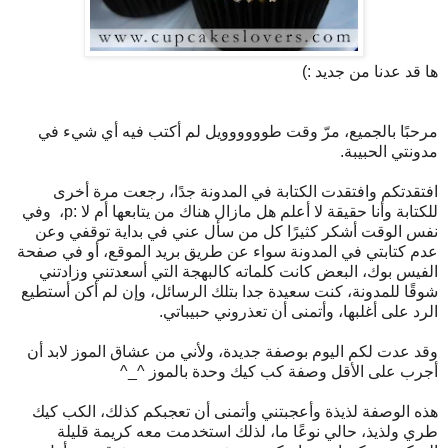
ها قد عدنا من جديد :)
مرحبًا بالجميع، مرّ وقت طوووووويل لم أكتب فيه أي شيء في
مدونتي الحبيبة.
افتقدتكم وافتقدت الكتابة في المدونة جدًا، رجعت مرة أخرى
للكتابة وأنا حقيقة لا أعلم هل مازال هناك من يتابعها أم لا :p، وفي
نفس الوقت أشكر كثيرًا كل من سأل عني في بداية توقفي وعن
عدم كتابتي في المدونة سواء عن طريق بريد الموقع، أو في صفحة
الفيس بوك، البعض كانت كلماته كالبهجة التي أسعدتني وزادتني
شوقًا للمدونة، كنت سعيدة جدا بتلك الرسائل، وإن لم أكن أستطيع
الرد على أغلبها، وأتمنى أن تعذروني حبيباتي.
وقد عدت لكم اليوم بوصفة جديدة، ولأني من عشاق الموز لابد أن
أجرب على الأقل وصفة كب كيك وحدة بالموز ^_^
هذه الوصفة لذيذة وأعجبتني وأتمنى أن تعجبكم كذلك، الكب كيك
طري ولذيذ، حالي نوعًا ما، لذلك استخدمت معه كريمة قليلة