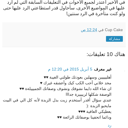
في الأخير أعتذر لجميع الأخوات في التعليقات السابقة التي لم أرد
عليها في المواضيع الأخرى، سأحاول قدر استطاعتي الرد عليها حتى
ولو كنت متأخرة في الرد سنتين!
Cup Cake
في
12:24 ص
مشاركة
هناك 10 تعليقات:
غير معرف
5 أبريل 2015 في 12:20 م
أهلييييين وسهلين بعودتك طولتي الغيبة ♥♥
محد خلاني أحب الكب كيك وأعشقه غيرك ♥
ان شاء الله دايما نشوفك ونشوف وصفاتك الجميييلةة ♥♥
الوصفة شكلها لزييييزة جدااا
عندي سؤال أقدر أستخدم زيت بدل الزبدة لأنه كل الي في البيت
مايحبو الزبدة :(
يعطيكي العافية ♥♥♥
ودائما اتحفينا بوصفاتك الرائعة ♥♥
رد