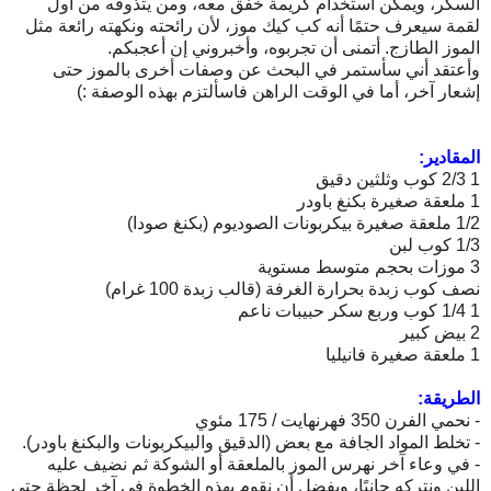
السكر، ويمكن استخدام كريمة خفق معه، ومن يتذوقه من أول
لقمة سيعرف حتمًا أنه كب كيك موز، لأن رائحته ونكهته رائعة مثل
الموز الطازج. أتمنى أن تجربوه، وأخبروني إن أعجبكم.
وأعتقد أني سأستمر في البحث عن وصفات أخرى بالموز حتى
إشعار آخر، أما في الوقت الراهن فاسألتزم بهذه الوصفة :)
المقادير:
1 2/3 كوب وثلثين دقيق
1 ملعقة صغيرة بكنغ باودر
1/2 ملعقة صغيرة بيكربونات الصوديوم (بكنغ صودا)
1/3 كوب لبن
3 موزات بحجم متوسط مستوية
نصف كوب زبدة بحرارة الغرفة (قالب زبدة 100 غرام)
1 1/4 كوب وربع سكر حبيبات ناعم
2 بيض كبير
1 ملعقة صغيرة فانيليا
الطريقة:
- نحمي الفرن 350 فهرنهايت / 175 مئوي
- تخلط المواد الجافة مع بعض (الدقيق والبيكربونات والبكنغ باودر).
- في وعاء آخر نهرس الموز بالملعقة أو الشوكة ثم نضيف عليه
اللبن ونتركه جانبًا، ويفضل أن نقوم بهذه الخطوة في آخر لحظة حتى