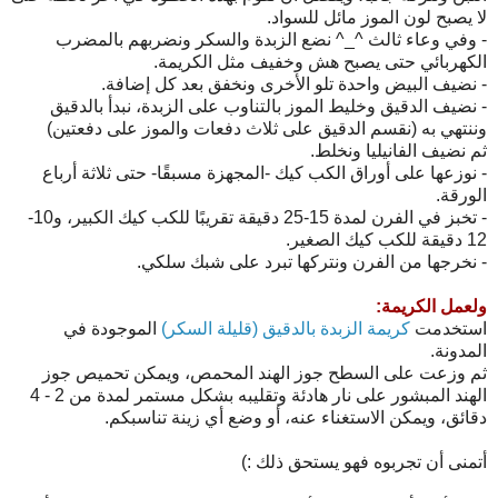
لا يصبح لون الموز مائل للسواد.
- وفي وعاء ثالث ^_^ نضع الزبدة والسكر ونضربهم بالمضرب
الكهربائي حتى يصبح هش وخفيف مثل الكريمة.
- نضيف البيض واحدة تلو الأخرى ونخفق بعد كل إضافة.
- نضيف الدقيق وخليط الموز بالتناوب على الزبدة، نبدأ بالدقيق
وننتهي به (نقسم الدقيق على ثلاث دفعات والموز على دفعتين)
ثم نضيف الفانيليا ونخلط.
- نوزعها على أوراق الكب كيك -المجهزة مسبقًا- حتى ثلاثة أرباع
الورقة.
- تخبز في الفرن لمدة 15-25 دقيقة تقريبًا للكب كيك الكبير، و10-
12 دقيقة للكب كيك الصغير.
- نخرجها من الفرن ونتركها تبرد على شبك سلكي.
ولعمل الكريمة:
استخدمت
كريمة الزبدة بالدقيق (قليلة السكر)
الموجودة في
المدونة.
ثم وزعت على السطح جوز الهند المحمص، ويمكن تحميص جوز
الهند المبشور على نار هادئة وتقليبه بشكل مستمر لمدة من 2 - 4
دقائق، ويمكن الاستغناء عنه، أو وضع أي زينة تناسبكم.
أتمنى أن تجربوه فهو يستحق ذلك :)