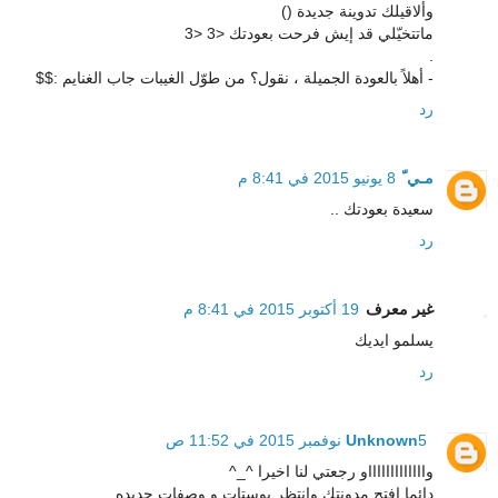
وألاقيلك تدوينة جديدة ()
ماتتخيّلي قد إيش فرحت بعودتك <3 <3
.
- أهلاً بالعودة الجميلة ، نقول؟ من طوّل الغيبات جاب الغنايم :$$
رد
مـي ّ
8 يونيو 2015 في 8:41 م
سعيدة بعودتك ..
رد
غير معرف
19 أكتوبر 2015 في 8:41 م
يسلمو ايديك
رد
5 نوفمبر 2015 في 11:52 ص
Unknown
واااااااااااااو رجعتي لنا اخيرا ^_^
دائما افتح مدونتك وانتظر بوستات و وصفات جديده