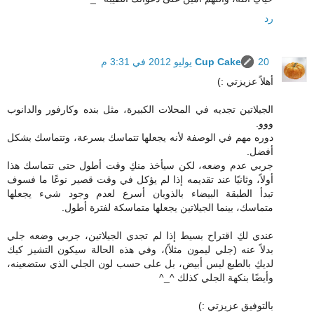
رد
20 يوليو 2012 في 3:31 م
Cup Cake
أهلاً عزيزتي :)
الجيلاتين تجديه في المحلات الكبيرة، مثل بنده وكارفور والدانوب
ووو.
دوره مهم في الوصفة لأنه يجعلها تتماسك بسرعة، وتتماسك بشكل
أفضل.
جربي عدم وضعه، لكن سيأخذ منكِ وقت أطول حتى تتماسك هذا
أولاً، وثانيًا عند تقديمه إذا لم يؤكل في وقت قصير نوعًا ما فسوف
تبدأ الطبقة البيضاء بالذوبان أسرع لعدم وجود شيء يجعلها
متماسك، بينما الجيلاتين يجعلها متماسكة لفترة أطول.
عندي لكِ اقتراح بسيط إذا لم تجدي الجيلاتين، جربي وضعه جلي
بدلاً عنه (جلي ليمون مثلاً)، وفي هذه الحالة سيكون التشيز كيك
لديكِ بالطبع ليس أبيض، بل على حسب لون الجلي الذي ستضعينه،
وأيضًا بنكهة الجلي كذلك ^_^
بالتوفيق عزيزتي :)