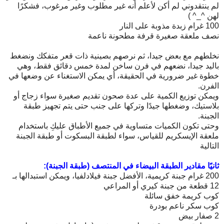
لم ينتقدوني لم أكن لأعلم أنه غير مطلوب وغير مرغوب، فشكرًا
لهن ^_^ )
100 غرام زبدة مذوبة على النار
نصف ملعقة صغيرة قرفة مطحونة ناعمة
نخلطهم مع بعض جيدا، ثم نرصهم بصينية ذات قعر متفكك ونضغط
باليد جيدا، نضعهم في فرن ساخن لمدة خمس دقائق فقط، وهي
خطوة غير ضرورية في الحقيقة، أي يمكن الاستغناء عن وضعها في
الفرن.
ويمكن توزيع الكمية على عدة صحون تقديم صغيرة سواء زجاج أو
بلاستيك، وضغطها جيدًا وتركها على جنب حتى يتم تجهيز طبقة
الجبنة.
وحتى تكون الكميات متساوية في جميع الأطباق عليكِ باستخدام
ملعقة الإيسكريم للقياس، سواء لطبقة البسكوت أو طبقة الجبنة
التالية
ثانيًا مقادير الطبقة البيضاء في المنتصف (طبقة الجبنة):
200 غرام جبنة كريمية، الأفضل جبنة فيلادلفيا، ويمكن استبدالها بـ
12 قطعة من جبنة كيري أو المراعي
كوب كريمة خفق سائلة
كوب سكر ناعم بودرة
2 صفار بيض