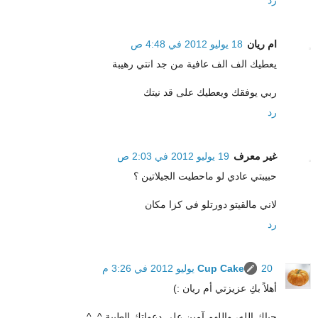
ام ريان
18 يوليو 2012 في 4:48 ص
يعطيك الف الف عافية من جد انتي رهيبة
ربي يوفقك ويعطيك على قد نيتك
رد
غير معرف
19 يوليو 2012 في 2:03 ص
حبيبتي عادي لو ماحطيت الجيلاتين ؟
لاني مالقيتو دورتلو في كزا مكان
رد
20 يوليو 2012 في 3:26 م
Cup Cake
أهلاً بكِ عزيزتي أم ريان :)
حياكِ الله، واللهم آمين على دعواتك الطيبة ^_^