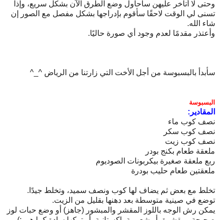
وحتى لا أتأخر عليهن سأحاول وضع الطرق الآن بشكل سريع، وإذا
تسنى لي الوقت لاحقًا سأقوم بإدراجها بشكل مفصل مع الصور إن
شاء الله.
وأعتذر مقدمًا لعدم وجود أي صورة حاليًا.
سأبدأ بالبسبوسة من أجل الأخت التي زارتنا من الرياض ^_^
البسبوسة
المقادير:
نصف كوب ماء
نصف كوب سكر
نصف كوب زيت
ملعقة طعام بكنج بودر
ربع ملعقة صغيرة بيكربونات الصوديوم
ملعقتين طعام حليب بودرة
تخلط مع بعض ثم يضاف لها كوب ونصف سميد، وتخلط جيدًا.
توضع في صينية متوسطة بعد دهنها بقليل من الزيت.
يمكن رش الوجه باللوز المقشر والمبشور (جاهز) أو وضع حبات لوز
صحيحة ومقشرة، أو شعيرية باكستانية، أو تركها سادة كما هي :)