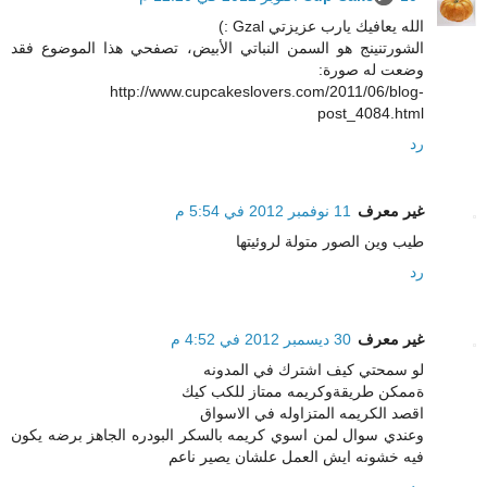
الله يعافيك يارب عزيزتي Gzal :)
الشورتنينج هو السمن النباتي الأبيض، تصفحي هذا الموضوع فقد
وضعت له صورة:
http://www.cupcakeslovers.com/2011/06/blog-
post_4084.html
رد
غير معرف
11 نوفمبر 2012 في 5:54 م
طيب وين الصور متولة لروئيتها
رد
غير معرف
30 ديسمبر 2012 في 4:52 م
لو سمحتي كيف اشترك في المدونه
ةممكن طريقةوكريمه ممتاز للكب كيك
اقصد الكريمه المتزاوله في الاسواق
وعندي سوال لمن اسوي كريمه بالسكر البودره الجاهز برضه يكون
فيه خشونه ايش العمل علشان يصير ناعم
رد