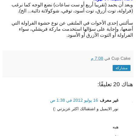
وبعد أن يجمد (تقريبا أربع أو ست ساعات) نضع الوجه كما نرغب
(فراولة، توت أزرق، توت أسود، توفي، شوكولاتة ذائبة... الخ).
سألتني إحدى الأخوات في الملتقى عن نوع حشوة الفراولة التي
أضعها، وإجابة على سؤالها استخدمت ماركة فريشلي، سواء
الفراولة أو التوت الأزرق أو الأسود.
Cup Cake
في
7:08 م
مشاركة
هناك 20 تعليقًا:
غير معرف
16 يوليو 2012 في 1:38 ص
نور الايميل و اشتقنالك اكثر عزيزتي :)
هبه
رد