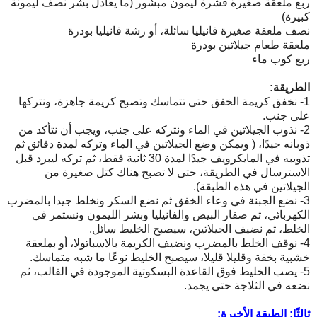
ربع ملعقة صغيرة قشرة ليمون مبشور (ما يعادل بشر نصف ليمونة
كبيرة)
نصف ملعقة صغيرة فانيليا سائلة، أو رشة فانيليا بودرة
ملعقة طعام جيلاتين بودرة
ربع كوب ماء
الطريقة:
1- نخفق كريمة الخفق حتى تتماسك وتصبح كريمة جاهزة، ونتركها
على جنب.
2- نذوب الجيلاتين في الماء ونتركه على جنب، ويجب أن نتأكد من
ذوبانه جيدًا، ( ويمكن وضع الجيلاتين في الماء وتركه لمدة دقائق ثم
تذويبه في المايكرويف جيدًا لمدة 30 ثانية فقط، ثم تركه ليبرد قبل
الاسترسال في الطريقة، حتى لا تصبح هناك كتل صغيرة من
الجيلاتين في هذه الطبقة).
3- نضع الجبنة في وعاء الخفق ثم نضع السكر ونخلط جيدا بالمضرب
الكهربائي، ثم صفار البيض والفانيليا وبشر الليمون ونستمر في
الخلط، ثم نضيف الجيلاتين، سيصبح الخليط سائل.
4- نوقف الخلط بالمضرب ونضيف الكريمة بالاسباتولا، أو بملعقة
خشبية بخفة وقليلا قليلا، سيصبح الخليط نوعًا ما شبه متماسك.
5- يصب الخليط فوق القاعدة البسكوتية الموجودة في القالب، ثم
نضعه في الثلاجة حتى يجمد.
ثالثًا: الطبقة الأخيرة: