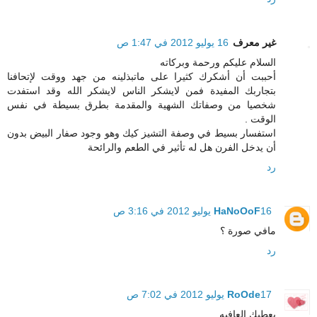
غير معرف
16 يوليو 2012 في 1:47 ص
السلام عليكم ورحمة وبركاته
أحببت أن أشكرك كثيرا على ماتبذلينه من جهد ووقت لإتحافنا
بتجاربك المفيدة فمن لايشكر الناس لايشكر الله وقد استفدت
شخصيا من وصفاتك الشهية والمقدمة بطرق بسيطة في نفس
الوقت .
استفسار بسيط في وصفة التشيز كيك وهو وجود صفار البيض بدون
أن يدخل الفرن هل له تأثير في الطعم والرائحة
رد
16 يوليو 2012 في 3:16 ص
HaNoOoF
مافي صورة ؟
رد
17 يوليو 2012 في 7:02 ص
RoOde
يعطيك العافيه ..