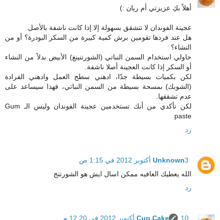
أهلاً بكِ عزيزتي أم ريان :)
عجينة الفوندان لا تتشقق بسهولة إلا إذا كانت ناشفة بالأصل.
هل عند فردها تقومين برش كمية كبيرة من السكر البودرة؟ أو من
النشاء؟
حاولي استخدام السمن النباتي (الشورتنينغ) الأبيض بدلاً من النشاء
أو السكر إذا كانت العجينة أصلا ناشفة.
لكن بكميات بسيطة جدًا، ادهني سطح العمل وادهني الفرادة
(الشوبك) بمسحة بسيطة من السمن النباتي، فهذا سيساعد على
عدم تشققها.
لكن تأكدي من أنك تستخدمين عجينة الفوندان وليس الـ Gum
paste
رد
3 أكتوبر 2012 في 1:15 ص
Unknown
الله يعطيك العافيه ممكن اسال ايش هو الشورتنج
رد
10 أكتوبر 2012 في 12:20 م
Cup Cake