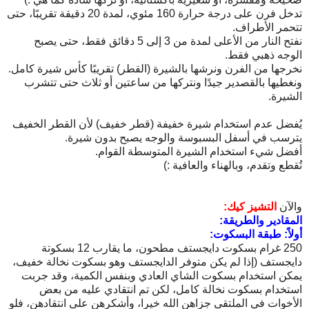
تدخل فرن على درجة حرارة 160 مئوي، لمدة 20 دقيقة تقريبًا، حتى
تتحمر الأطراف.
نفتح النار من الأعلى لمدة من 3 إلى 5 دقائق فقط، حتى يصبح
الوجه ذهبي فقط.
نخرجها من الفرن ونرشها بالشيرة (القطر) تقريبًا كأس شيرة كامل.
ونغطيها بالقصدير جيدًا ونتركها من ساعتين أو ثلاث حتى تتشرب
الشيرة.
يُفضل عدم استخدام شيرة خفيفة (قطر خفيف) لأن القطر الخفيف
يترسب في أسفل البسبوسة والوجه يصبح بدون شيرة.
أفضل شيء استخدام الشيرة المتوسطة القوام.
تُقطع وتقدم، وبالهناء والعافية :)
والآن
التشيز كيك:
المقادير والطريقة:
أولاً: طبقة البسكوت:
250 غرام بسكوت دايجستف مطحون، ما يقارب 12 بسكوتة
دايجستف (إذا لم يكن متوفر الدايجستف وهو بسكوت نخالة خفيف،
يمكن استخدام بسكوت الشاي العادي وبنفس الكمية، وقد جربت
استخدام بسكوت نخالة كامل، لكن تم انتقادي عليه من بعض
الأخوات في الملتقى جزاهن الله خيرا، وأشكرهن على انتقادهن، فلو