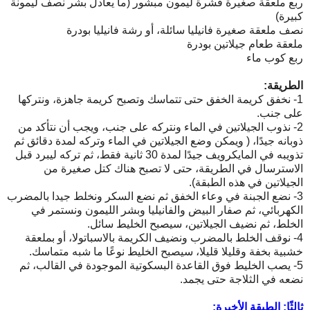
ربع ملعقة صغيرة قشرة ليمون مبشور (ما يعادل بشر نصف ليمونة
كبيرة)
نصف ملعقة صغيرة فانيليا سائلة، أو رشة فانيليا بودرة
ملعقة طعام جيلاتين بودرة
ربع كوب ماء
الطريقة:
1- نخفق كريمة الخفق حتى تتماسك وتصبح كريمة جاهزة، ونتركها
على جنب.
2- نذوب الجيلاتين في الماء ونتركه على جنب، ويجب أن نتأكد من
ذوبانه جيدًا، ( ويمكن وضع الجيلاتين في الماء وتركه لمدة دقائق ثم
تذويبه في المايكرويف جيدًا لمدة 30 ثانية فقط، ثم تركه ليبرد قبل
الاسترسال في الطريقة، حتى لا تصبح هناك كتل صغيرة من
الجيلاتين في هذه الطبقة).
3- نضع الجبنة في وعاء الخفق ثم نضع السكر ونخلط جيدا بالمضرب
الكهربائي، ثم صفار البيض والفانيليا وبشر الليمون ونستمر في
الخلط، ثم نضيف الجيلاتين، سيصبح الخليط سائل.
4- نوقف الخلط بالمضرب ونضيف الكريمة بالاسباتولا، أو بملعقة
خشبية بخفة وقليلا قليلا، سيصبح الخليط نوعًا ما شبه متماسك.
5- يصب الخليط فوق القاعدة البسكوتية الموجودة في القالب، ثم
نضعه في الثلاجة حتى يجمد.
ثالثًا: الطبقة الأخيرة: