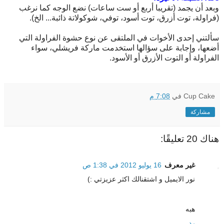
وبعد أن يجمد (تقريبا أربع أو ست ساعات) نضع الوجه كما نرغب
(فراولة، توت أزرق، توت أسود، توفي، شوكولاتة ذائبة... الخ).
سألتني إحدى الأخوات في الملتقى عن نوع حشوة الفراولة التي
أضعها، وإجابة على سؤالها استخدمت ماركة فريشلي، سواء
الفراولة أو التوت الأزرق أو الأسود.
Cup Cake
في
7:08 م
مشاركة
هناك 20 تعليقًا:
غير معرف
16 يوليو 2012 في 1:38 ص
نور الايميل و اشتقنالك اكثر عزيزتي :)
هبه
رد