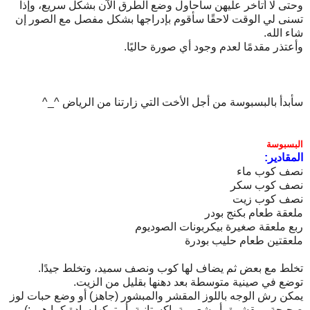
وحتى لا أتأخر عليهن سأحاول وضع الطرق الآن بشكل سريع، وإذا
تسنى لي الوقت لاحقًا سأقوم بإدراجها بشكل مفصل مع الصور إن
شاء الله.
وأعتذر مقدمًا لعدم وجود أي صورة حاليًا.
سأبدأ بالبسبوسة من أجل الأخت التي زارتنا من الرياض ^_^
البسبوسة
المقادير:
نصف كوب ماء
نصف كوب سكر
نصف كوب زيت
ملعقة طعام بكنج بودر
ربع ملعقة صغيرة بيكربونات الصوديوم
ملعقتين طعام حليب بودرة
تخلط مع بعض ثم يضاف لها كوب ونصف سميد، وتخلط جيدًا.
توضع في صينية متوسطة بعد دهنها بقليل من الزيت.
يمكن رش الوجه باللوز المقشر والمبشور (جاهز) أو وضع حبات لوز
صحيحة ومقشرة، أو شعيرية باكستانية، أو تركها سادة كما هي :)