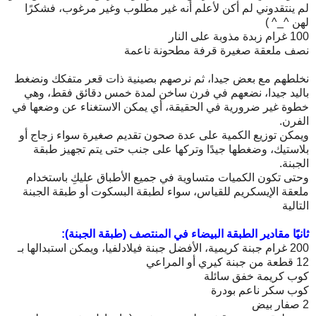
لم ينتقدوني لم أكن لأعلم أنه غير مطلوب وغير مرغوب، فشكرًا
لهن ^_^ )
100 غرام زبدة مذوبة على النار
نصف ملعقة صغيرة قرفة مطحونة ناعمة
نخلطهم مع بعض جيدا، ثم نرصهم بصينية ذات قعر متفكك ونضغط
باليد جيدا، نضعهم في فرن ساخن لمدة خمس دقائق فقط، وهي
خطوة غير ضرورية في الحقيقة، أي يمكن الاستغناء عن وضعها في
الفرن.
ويمكن توزيع الكمية على عدة صحون تقديم صغيرة سواء زجاج أو
بلاستيك، وضغطها جيدًا وتركها على جنب حتى يتم تجهيز طبقة
الجبنة.
وحتى تكون الكميات متساوية في جميع الأطباق عليكِ باستخدام
ملعقة الإيسكريم للقياس، سواء لطبقة البسكوت أو طبقة الجبنة
التالية
ثانيًا مقادير الطبقة البيضاء في المنتصف (طبقة الجبنة):
200 غرام جبنة كريمية، الأفضل جبنة فيلادلفيا، ويمكن استبدالها بـ
12 قطعة من جبنة كيري أو المراعي
كوب كريمة خفق سائلة
كوب سكر ناعم بودرة
2 صفار بيض