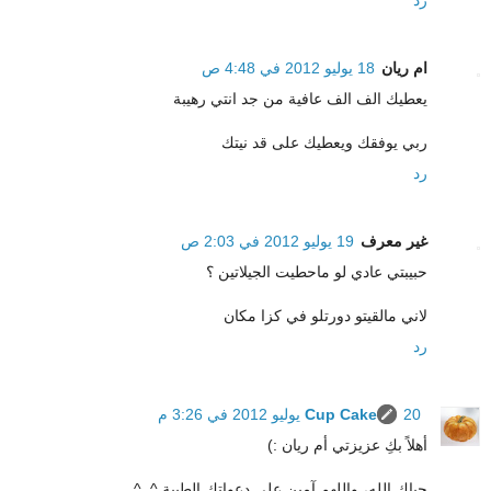
ام ريان
18 يوليو 2012 في 4:48 ص
يعطيك الف الف عافية من جد انتي رهيبة
ربي يوفقك ويعطيك على قد نيتك
رد
غير معرف
19 يوليو 2012 في 2:03 ص
حبيبتي عادي لو ماحطيت الجيلاتين ؟
لاني مالقيتو دورتلو في كزا مكان
رد
20 يوليو 2012 في 3:26 م
Cup Cake
أهلاً بكِ عزيزتي أم ريان :)
حياكِ الله، واللهم آمين على دعواتك الطيبة ^_^