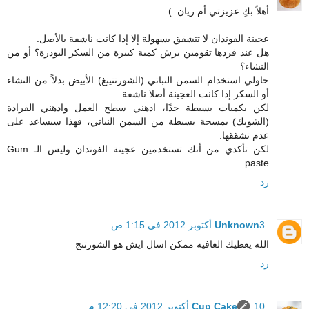
أهلاً بكِ عزيزتي أم ريان :)
عجينة الفوندان لا تتشقق بسهولة إلا إذا كانت ناشفة بالأصل.
هل عند فردها تقومين برش كمية كبيرة من السكر البودرة؟ أو من
النشاء؟
حاولي استخدام السمن النباتي (الشورتنينغ) الأبيض بدلاً من النشاء
أو السكر إذا كانت العجينة أصلا ناشفة.
لكن بكميات بسيطة جدًا، ادهني سطح العمل وادهني الفرادة
(الشوبك) بمسحة بسيطة من السمن النباتي، فهذا سيساعد على
عدم تشققها.
لكن تأكدي من أنك تستخدمين عجينة الفوندان وليس الـ Gum
paste
رد
3 أكتوبر 2012 في 1:15 ص
Unknown
الله يعطيك العافيه ممكن اسال ايش هو الشورتنج
رد
10 أكتوبر 2012 في 12:20 م
Cup Cake