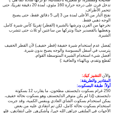
تدخل فرن على درجة حرارة 160 مئوي، لمدة 20 دقيقة تقريبًا، حتى
تتحمر الأطراف.
نفتح النار من الأعلى لمدة من 3 إلى 5 دقائق فقط، حتى يصبح
الوجه ذهبي فقط.
نخرجها من الفرن ونرشها بالشيرة (القطر) تقريبًا كأس شيرة كامل.
ونغطيها بالقصدير جيدًا ونتركها من ساعتين أو ثلاث حتى تتشرب
الشيرة.
يُفضل عدم استخدام شيرة خفيفة (قطر خفيف) لأن القطر الخفيف
يترسب في أسفل البسبوسة والوجه يصبح بدون شيرة.
أفضل شيء استخدام الشيرة المتوسطة القوام.
تُقطع وتقدم، وبالهناء والعافية :)
والآن
التشيز كيك:
المقادير والطريقة:
أولاً: طبقة البسكوت:
250 غرام بسكوت دايجستف مطحون، ما يقارب 12 بسكوتة
دايجستف (إذا لم يكن متوفر الدايجستف وهو بسكوت نخالة خفيف،
يمكن استخدام بسكوت الشاي العادي وبنفس الكمية، وقد جربت
استخدام بسكوت نخالة كامل، لكن تم انتقادي عليه من بعض
الأخوات في الملتقى جزاهن الله خيرا، وأشكرهن على انتقادهن، فلو