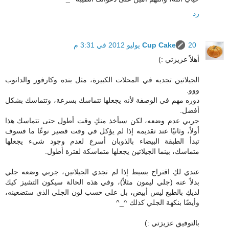
رد
20 يوليو 2012 في 3:31 م
Cup Cake
أهلاً عزيزتي :)
الجيلاتين تجديه في المحلات الكبيرة، مثل بنده وكارفور والدانوب
ووو.
دوره مهم في الوصفة لأنه يجعلها تتماسك بسرعة، وتتماسك بشكل
أفضل.
جربي عدم وضعه، لكن سيأخذ منكِ وقت أطول حتى تتماسك هذا
أولاً، وثانيًا عند تقديمه إذا لم يؤكل في وقت قصير نوعًا ما فسوف
تبدأ الطبقة البيضاء بالذوبان أسرع لعدم وجود شيء يجعلها
متماسك، بينما الجيلاتين يجعلها متماسكة لفترة أطول.
عندي لكِ اقتراح بسيط إذا لم تجدي الجيلاتين، جربي وضعه جلي
بدلاً عنه (جلي ليمون مثلاً)، وفي هذه الحالة سيكون التشيز كيك
لديكِ بالطبع ليس أبيض، بل على حسب لون الجلي الذي ستضعينه،
وأيضًا بنكهة الجلي كذلك ^_^
بالتوفيق عزيزتي :)