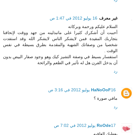
غير معرف
16 يوليو 2012 في 1:47 ص
السلام عليكم ورحمة وبركاته
أحببت أن أشكرك كثيرا على ماتبذلينه من جهد ووقت لإتحافنا
بتجاربك المفيدة فمن لايشكر الناس لايشكر الله وقد استفدت
شخصيا من وصفاتك الشهية والمقدمة بطرق بسيطة في نفس
الوقت .
استفسار بسيط في وصفة التشيز كيك وهو وجود صفار البيض بدون
أن يدخل الفرن هل له تأثير في الطعم والرائحة
رد
16 يوليو 2012 في 3:16 ص
HaNoOoF
مافي صورة ؟
رد
17 يوليو 2012 في 7:02 ص
RoOde
يعطيك العافيه ..