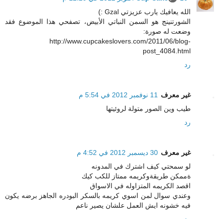
الله يعافيك يارب عزيزتي Gzal :)
الشورتنينج هو السمن النباتي الأبيض، تصفحي هذا الموضوع فقد
وضعت له صورة:
http://www.cupcakeslovers.com/2011/06/blog-
post_4084.html
رد
غير معرف
11 نوفمبر 2012 في 5:54 م
طيب وين الصور متولة لروئيتها
رد
غير معرف
30 ديسمبر 2012 في 4:52 م
لو سمحتي كيف اشترك في المدونه
ةممكن طريقةوكريمه ممتاز للكب كيك
اقصد الكريمه المتزاوله في الاسواق
وعندي سوال لمن اسوي كريمه بالسكر البودره الجاهز برضه يكون
فيه خشونه ايش العمل علشان يصير ناعم
رد