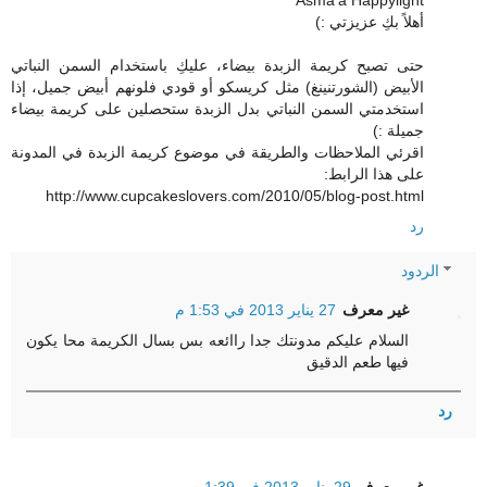
أهلاً بكِ عزيزتي :)
حتى تصبح كريمة الزبدة بيضاء، عليكِ باستخدام السمن النباتي
الأبيض (الشورتنينغ) مثل كريسكو أو قودي فلونهم أبيض جميل، إذا
استخدمتي السمن النباتي بدل الزبدة ستحصلين على كريمة بيضاء
جميلة :)
اقرئي الملاحظات والطريقة في موضوع كريمة الزبدة في المدونة
على هذا الرابط:
http://www.cupcakeslovers.com/2010/05/blog-post.html
رد
الردود
غير معرف
27 يناير 2013 في 1:53 م
السلام عليكم مدونتك جدا راائعه بس بسال الكريمة محا يكون
فيها طعم الدقيق
رد