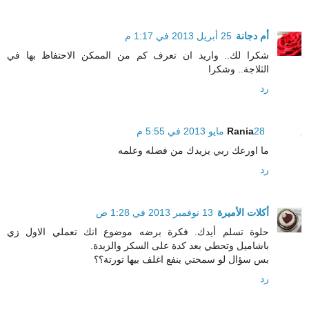
أم دجانة
25 أبريل 2013 في 1:17 م
شكرا لك.. واريد ان تعرف كم من الممكن الاحتفاظ بها في
الثلاجة.. وشكرا
رد
28 مايو 2013 في 5:55 م
Rania
ما اورعك ربي يزيدك من فضله وعلمه
رد
أكلات الأميرة
13 نوفمبر 2013 في 1:28 ص
حلوة تسلم أيدك. فكرة برضه موضوع انك تعملي الاول زي
باشاميل وتحطي بعد كدة على السكر والزبدة.
بس سؤال لو سمحتي ينفع اغلف بيها تورتة؟؟
رد