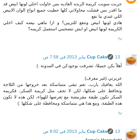
جربت سويت كريمة الزبده العاديه بس حاولت اخلي لونها ابيض قد
ما اقدر بس فشلت محاولاتي كلها حطيت جميع انواع الوان الابيض
اللي عندي ما نفع
هادي لونها ابيض وتنفع للتزيين؟ و ازا ماهي بيضه كيف اخلي
الكريمة لونها ابيض او ايش تنصحيني استعمل كريمه؟
رد
13 يناير 2013 في 7:58 ص
Cup Cake
أهلاً بكن جميعًا، تشرفت بوجودكن في المدونة :)
عزيزتي (غير معرف)
الله يعافيك يارب، نعم تبقى متماسكة بعد خروجها من الثلاجة
وتحافظ على شكلها، لكن لا تجف مثل كريمة السكر، فكريمة
السكر تكون طبقة مقرمشة مع تعرضها للهواء، لكن هذه لا تكون
هذه الطبقة، ومع هذا هي متماسكة ومحافظة على شكلها :)
رد
13 يناير 2013 في 8:02 ص
Cup Cake
Asma'a Happylight