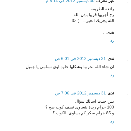
غير معرف
30 ديسمبر 2012 في 5:14 م
رائعه الطريقه...
رح أجربها قريبا بإذن الله...
الله يجزيك الخير... :-) <3
هدى...
رد
ندى
31 ديسمبر 2012 في 6:01 ص
ان شاء الله نجربها وشكلها حلوة اوى تسلمى يا جميل
رد
ندى
31 ديسمبر 2012 في 7:06 ص
بس حبيت اسالك سؤال
100 جرام زبدة بتساوى نصف كوب صح ؟
و 85 جرام سكر كم يساوى بالكوب ؟
رد