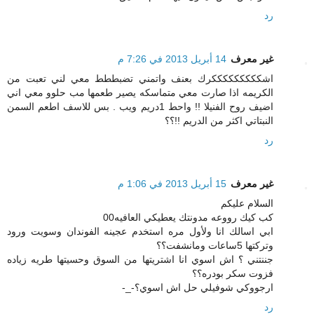
رد
غير معرف
14 أبريل 2013 في 7:26 م
اشكككككككككرك بعنف واتمني تضبططط معي لني تعبت من
الكريمه اذا صارت معي متماسكه يصير طعمها مب حلوو معي اني
اضيف روح الفنيلا !! واحط 1دريم ويب . بس للاسف اطعم السمن
النبتاتي اكثر من الدريم !!؟؟
رد
غير معرف
15 أبريل 2013 في 1:06 م
السلام عليكم
كب كيك رووعه مدونتك يعطيكي العافيه00
ابي اسالك انا ولأول مره استخدم عجينه الفوندان وسويت ورود
وتركتها 5ساعات ومانشفت؟؟
جننتني ؟ اش اسوي انا اشتريتها من السوق وحسيتها طريه زياده
فزوت سكر بودره؟؟
ارجووكي شوفيلي حل اش اسوي؟-_-
رد