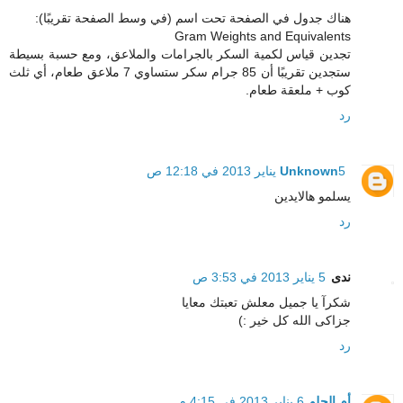
هناك جدول في الصفحة تحت اسم (في وسط الصفحة تقريبًا):
Gram Weights and Equivalents
تجدين قياس لكمية السكر بالجرامات والملاعق، ومع حسبة بسيطة
ستجدين تقريبًا أن 85 جرام سكر ستساوي 7 ملاعق طعام، أي ثلث
كوب + ملعقة طعام.
رد
5 يناير 2013 في 12:18 ص
Unknown
يسلمو هالايدين
رد
ندى
5 يناير 2013 في 3:53 ص
شكرآ يا جميل معلش تعبتك معايا
جزاكى الله كل خير :)
رد
أم الحلو
6 يناير 2013 في 4:15 م