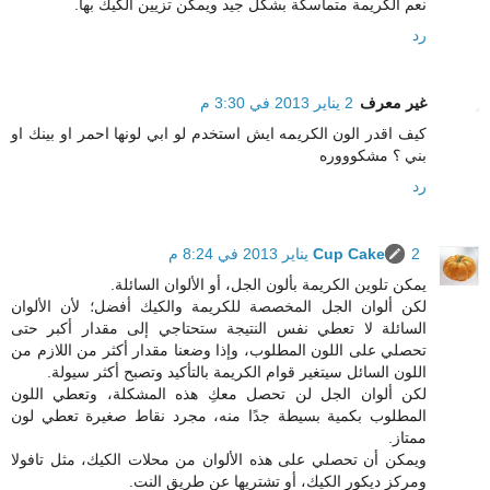
نعم الكريمة متماسكة بشكل جيد ويمكن تزيين الكيك بها.
رد
غير معرف
2 يناير 2013 في 3:30 م
كيف اقدر الون الكريمه ايش استخدم لو ابي لونها احمر او بينك او
بني ؟ مشكوووره
رد
2 يناير 2013 في 8:24 م
Cup Cake
يمكن تلوين الكريمة بألون الجل، أو الألوان السائلة.
لكن ألوان الجل المخصصة للكريمة والكيك أفضل؛ لأن الألوان
السائلة لا تعطي نفس النتيجة ستحتاجي إلى مقدار أكبر حتى
تحصلي على اللون المطلوب، وإذا وضعنا مقدار أكثر من اللازم من
اللون السائل سيتغير قوام الكريمة بالتأكيد وتصبح أكثر سيولة.
لكن ألوان الجل لن تحصل معكِ هذه المشكلة، وتعطي اللون
المطلوب بكمية بسيطة جدًا منه، مجرد نقاط صغيرة تعطي لون
ممتاز.
ويمكن أن تحصلي على هذه الألوان من محلات الكيك، مثل تافولا
ومركز ديكور الكيك، أو تشتريها عن طريق النت.