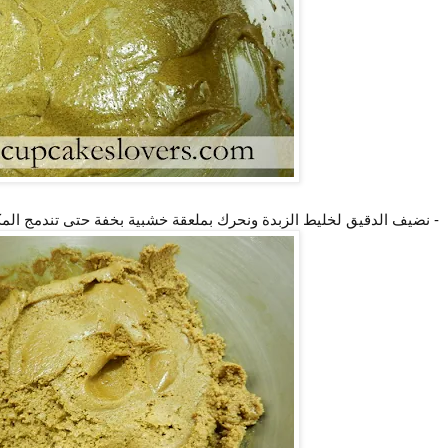
- نضيف الدقيق لخليط الزبدة ونحرك بملعقة خشبية بخفة حتى تندمج الم