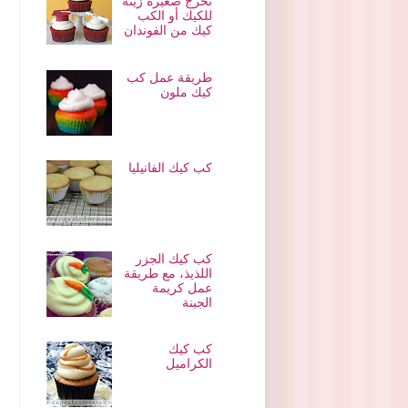
تخرج صغيرة زينة
للكيك أو الكب
كيك من الفوندان
طريقة عمل كب
كيك ملون
كب كيك الفانيليا
كب كيك الجزر
اللذيذ، مع طريقة
عمل كريمة
الجبنة
كب كيك
الكراميل