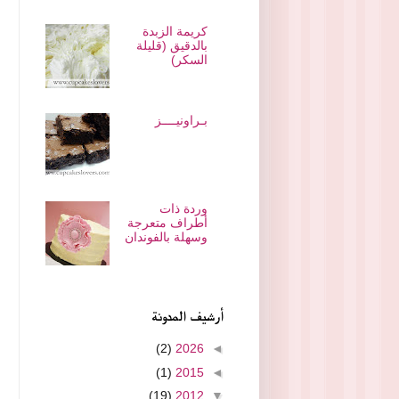
كريمة الزبدة
بالدقيق (قليلة
السكر)
بـراونيــــز
وردة ذات
أطراف متعرجة
وسهلة بالفوندان
أرشيف المدونة
(2)
2026
◄
(1)
2015
◄
(19)
2012
▼