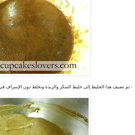
- ثم نضيف هذا الخليط إلى خليط السكر والزبدة ونخلط دون الإسراف في