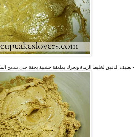
- نضيف الدقيق لخليط الزبدة ونحرك بملعقة خشبية بخفة حتى تندمج الم