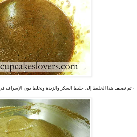
- ثم نضيف هذا الخليط إلى خليط السكر والزبدة ونخلط دون الإسراف في