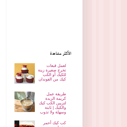
الأكثر مشاهدة
لعمل قبعات
تخرج صغيرة زينة
للكيك أو الكب
كيك من الفوندان
طريقة عمل
كريمة الزبدة
لتزيين الكب كيك
والكيك | ثابتة
وسهلة ولا تذوب
كب كيك أحمر