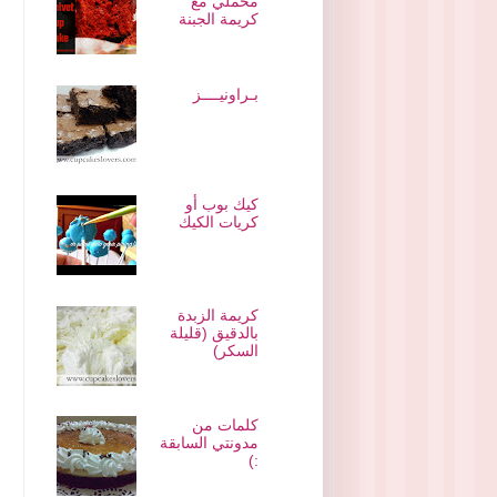
مخملي مع
كريمة الجبنة
بـراونيــــز
كيك بوب أو
كريات الكيك
كريمة الزبدة
بالدقيق (قليلة
السكر)
كلمات من
مدونتي السابقة
:)