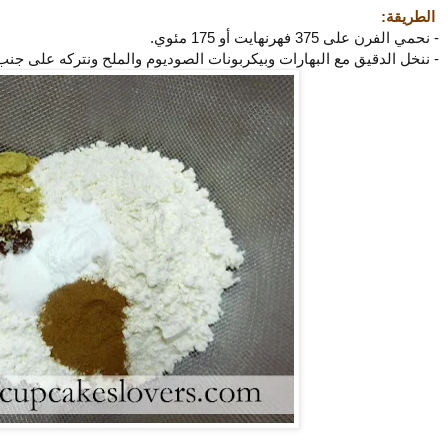
الطريقة:
- نحمي الفرن على 375 فهرنهايت أو 175 مئوي.
- ننخل الدقيق مع البهارات وبيكربونات الصوديوم والملح ونتركه على جنب