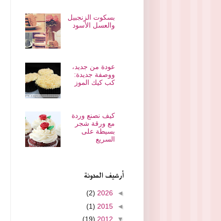
بسكوت الزنجبيل
والعسل الأسود
عودة من جديد،
ووصفة جديدة:
كب كيك الموز
كيف نصنع وردة
مع ورقة شجر
بسيطة على
السريع
أرشيف المدونة
(2)
2026
◄
(1)
2015
◄
(19)
2012
▼