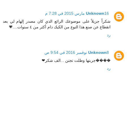
16 مارس 2015 في 7:28 م
Unknown
شكراً جزيلاً على موضوعك الرائع الذي كان مصدر إلهام لي بعد
انقطاع عن صنع هذا النوع من الكيك دام أكثر من ٤ سنوات....💗
رد
8 نوفمبر 2016 في 9:54 ص
Unknown
����جربتها وطلت تجنن ...الف شكر❤
رد