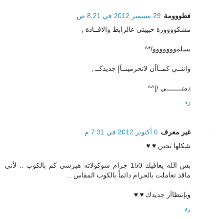
فطووومة
29 سبتمبر 2012 في 8:21 ص
مشكوووورة حبيبتي عالرابط والافــادة ,
يسلمووووووو/*^
وانتــي كمــآأن لاتحرمينــآإ جديدكــ ,
دمتــــــــي /]^^
رد
غير معرف
6 أكتوبر 2012 في 7:31 م
شكلها تجنن ♥.♥
بس الله يعافيك 150 جرام شوكولاته هيرشي كم بالكوب .. لأني
ماقد تعاملت بالجرام دائماً بالكوب المقاس ..
وبإنتظاآر جديدك ♥.♥
رد