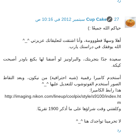
27 سبتمبر 2012 في 10:16 ص
Cup Cake
حياكم الله جميعًا :)
أهلا وسهلا فطووومة، وأنا اشتقت لتعليقاتك عزيزتي ^_^
الله يوفقك في دراستك يارب.
سعيدة جدًا بتجربتك، والبراونيز لو أضفنا لها بكنغ باودر أصبحت
كيكة.
أستخدم كاميرا رقمية (شبه احترافية) من نيكون، وبعد التقاط
الصور أستخدم الفوتوشوب للتعديل عليها ^_^
هذا رابط الكاميرا:
http://imaging.nikon.com/lineup/coolpix/style/s9100/index.ht
m
وكلفتني وقت شراؤها على ما أذكر 1900 تقريبًا.
لا تحرمينا تواجدك هنا ^_^
رد