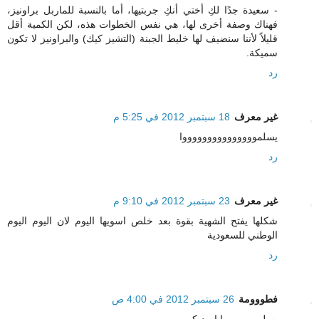
- سعيدة جدًا لكِ أختي أنكِ جربتيها، أما بالنسبة للماربل براونيز،
فهناك وصفة أخرى لها، هي نفس الخطوات هذه، لكن الكمية أقل
قليلاً لأننا سنضيف لها خليط الجبنة (التشيز كيك) والبراونيز لا تكون
سميكة.
رد
غير معرف
18 سبتمبر 2012 في 5:25 م
يسلموووووووووووووووا
رد
غير معرف
23 سبتمبر 2012 في 9:10 م
شكلها يفتح الشهية بقوة بعد خلص اسويها اليوم لان اليوم اليوم
الوطني للسعودية
رد
فطووومة
26 سبتمبر 2012 في 4:00 ص
يسلمـــــووووا ايــديكـِ ,