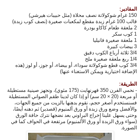
المقادير:
150 غرام شوكولاتة نصف محلاة (مثل حبيبات هيرشي)
قالب 100 غرام زبدة مقطع لمكعبات صغيرة (نصف كوب زبدة)
2 ملعقة طعام كاكاو بودرة
1 كوب سكر
1 ملعقة صغيرة فانيليا
3 بيضات كبيرة
3/4 ثلاثة أرباع الكوب دقيق
1/4 ربع ملعقة صغيرة ملح
3/4 كوب قطع شوكولاتة سوداء، أو بيضاء، أو جوز، أو لوز (هذه
الإضافة اختيارية ويمكن الاستغناء عنها)
الطريقة:
- نحمي الفرن 350 فهرنهايت (175 مئوي)، ونجهز صينية مستطيلة
أو مربعة (20 × 20 سم) أو إذا كان لدينا طقم الصواني المستطيلة
فسنستخدم أصغر حجم، نقوم بدهنها بالزيت من جميع الجهات،
والأفضل وضع ورق زبدة أو ورق ألمنيوم (قصدير) ثم دهنه أيضًا،
وحتى يسهل علينا إخراج البراوني بعد نضجها نترك حافة الورق
(سواء ورق الزبدة أو ورق الألمنيوم) مرتفعة في الحواف كما في
الصورة.