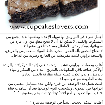
أجمل شيء في البراونيز أنها سهلة الإعداد وطعمها لذيذ، يجمع بين
البسكوت والكيك، لا يمكن أبدًا أن لا تنجح معكِ من أول مرة من
سهولتها، ويمكن حتى للأطفال مساعدتنا في صنعها :)
لا تحتاج للخفق بآلة الخفق، مجرد خلط المواد بملعقة يفي بالغرض،
والنتيجة براوني لذيذة مقرمشة من الخارج وطرية من الداخل.
أغلب وصفات البراوني تتشابه، وتعتمد على إذابة الشوكولاتة والزبدة
أولاً ثم إضافة باقي المكونات، بالتدريج، ابتداء من السكر وانتهاء
بالدقيق، والذي تكون كميته قليلة مقارنة بالكيك العادي.
وهذه الطريقة سهلة وبسيطة.
قمت بعمل هذه الوصفة من فترة ولكن عدة مشاغل منعتني من
ادراجها في المدونة، وتشجعت اليوم لوضعها بعد أن شاهدت قناة
فتافيت وبالتحديد برنامج every day food وهم يصنعونها ^_^
أطلت عليكم الحديث، لنبدأ في الوصفة مباشرة ^_^