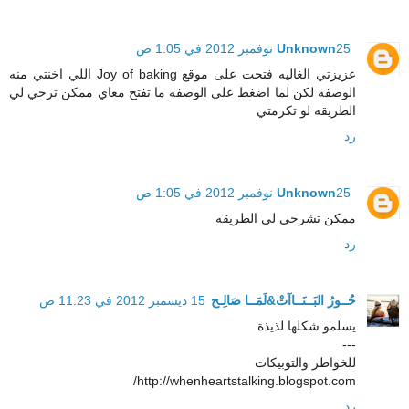
25 نوفمبر 2012 في 1:05 ص
Unknown
عزيزتي الغاليه فتحت على موقع Joy of baking اللي اخنتي منه
الوصفه لكن لما اضغط على الوصفه ما تفتح معاي ممكن ترحي لي
الطريقه لو تكرمتي
رد
25 نوفمبر 2012 في 1:05 ص
Unknown
ممكن تشرحي لي الطريقه
رد
حُــورُ البَــنَــاآتْ&لَمَــا صَالِـح
15 ديسمبر 2012 في 11:23 ص
يسلمو شكلها لذيذة
---
للخواطر والتوبيكات
http://whenheartstalking.blogspot.com/
رد