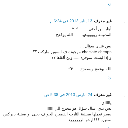
رد
غير معرف
13 يناير 2013 في 6:24 م
أهليــــن أختي ........^_^
المدونـة رووووعهـ ...... الله يوفقج .....
بس عندي سؤال ...
choclate cheaps موجودة ف السوبر ماركت ؟؟
و إذا ليست متوفرة ......وين ألقاها ؟؟
الله يوفقج ويسعدج .....*0*
رد
غير معرف
24 مارس 2013 في 9:38 ص
ياااااي
يس بدي اسال سؤال هو محرج الي !!!!!!
بصير نعملها بصينية التارت القصيره الحواف يعني او صينية بايركس
صغيره ؟؟؟ارحو الررررررد
رد