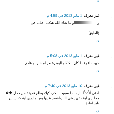
غير معرف
1 مايو 2013 في 4:59 م
واااااااااااااااااااااااو ما شاء الله شكلك فنانة في
(الطبخ)
رد
غير معرف
1 مايو 2013 في 5:08 م
حبيت اعرفاذا كان الكاكاو البودرة مر او حلو او عادي
رد
غير معرف
10 مايو 2013 في 7:40 م
اختي أنـْْ♡ـْْا ‏​​​​ دايما ادا سويت الكب كيك يطلع عجينة من دخل ��
ممادري لية حتئ يعني النارىاقصر عليها بس مادري لية كذا يسير
بليز افادة
رد