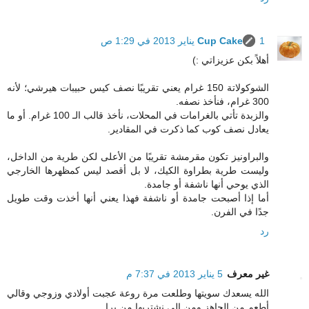
1 يناير 2013 في 1:29 ص
Cup Cake
أهلاً بكن عزيزاتي :)
الشوكولاتة 150 غرام يعني تقريبًا نصف كيس حبيبات هيرشي؛ لأنه
300 غرام، فنأخذ نصفه.
والزبدة تأتي بالغرامات في المحلات، نأخذ قالب الـ 100 غرام. أو ما
يعادل نصف كوب كما ذكرت في المقادير.
والبراونيز تكون مقرمشة تقريبًا من الأعلى لكن طرية من الداخل،
وليست طرية بطراوة الكيك، لا بل أقصد ليس كمظهرها الخارجي
الذي يوحي أنها ناشفة أو جامدة.
أما إذا أصبحت جامدة أو ناشفة فهذا يعني أنها أخذت وقت طويل
جدًا في الفرن.
رد
غير معرف
5 يناير 2013 في 7:37 م
الله يسعدك سويتها وطلعت مرة روعة عجبت أولادي وزوجي وقالي
أطعم من الجاهز ومن الي نشتريها من برا