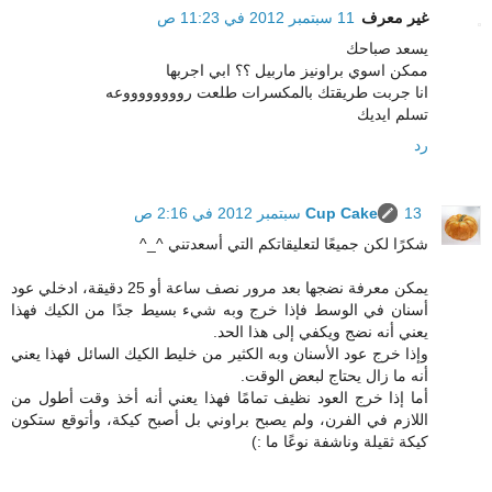
غير معرف
11 سبتمبر 2012 في 11:23 ص
يسعد صباحك
ممكن اسوي براونيز ماربيل ؟؟ ابي اجربها
انا جربت طريقتك بالمكسرات طلعت رووووووووعه
تسلم ايديك
رد
13 سبتمبر 2012 في 2:16 ص
Cup Cake
شكرًا لكن جميعًا لتعليقاتكم التي أسعدتني ^_^
يمكن معرفة نضجها بعد مرور نصف ساعة أو 25 دقيقة، ادخلي عود
أسنان في الوسط فإذا خرج وبه شيء بسيط جدًا من الكيك فهذا
يعني أنه نضج ويكفي إلى هذا الحد.
وإذا خرج عود الأسنان وبه الكثير من خليط الكيك السائل فهذا يعني
أنه ما زال يحتاج لبعض الوقت.
أما إذا خرج العود نظيف تمامًا فهذا يعني أنه أخذ وقت أطول من
اللازم في الفرن، ولم يصبح براوني بل أصبح كيكة، وأتوقع ستكون
كيكة ثقيلة وناشفة نوعًا ما :)