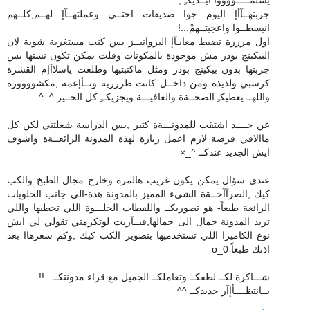
جربتهــآأإ اليوم جوا صديقات اختــي وعملتهــآإ لهــم,كلــهم
انبسطــوا واعجبتــهمْ...!
اول مرررة تضبط معايـآإ البروانيــز بس كنت مستغربة شوية لان
البيكينج بودر مش موجودة بالمكونات وقلت يمكن تكون نستها بس
جربتها بدون بيكينج بودر ومثل ماكتبتيها وطلعت ياسلاآإم القشرة
كرسبي ولذيذة ومن داخــل كانت طرررية ونــأإعمة ,مكشوووورة
واللهــ يعطيكـِ الصحــةة والعافيـــة ويجزيكــِ كل الخــير ^_^
عن جــــد اشتقت للمدونـــةة كثير ,بس الدراسة شغلتني لكن كل
ماالاقي فرصة لازم اعمل زيارة لهذة المدونة الرائعــةة واشوف
ايش الجديد عندكــ ^_×
عندي سؤال يمكن يكون غريب هالمرة وخارج مجال الطبخ والكب
كيك ,الصرآآحــةة الشيء المميز بالمدونة هذة-الى جانب الحلويات
الرائعة طبعاً- هو تصوريكــ واللقطات الحلـــوة اللي تحطيها واللي
تزيد المدونة جمال الى جمالها,فيــآريت لوتكرمتي تقولي لي ايش
نوع الكاميرا اللي تستخدميها بتصوير الكب كيك ,وكم سعرهاا بعد
اذنك طبعاً 0_o
شـــاكرة لكــ لطفكــ وتعاملكــ الجميل مع قراء مدونتكــ...!!
بــانتظــــأإآر جديدكــ ^^
رد