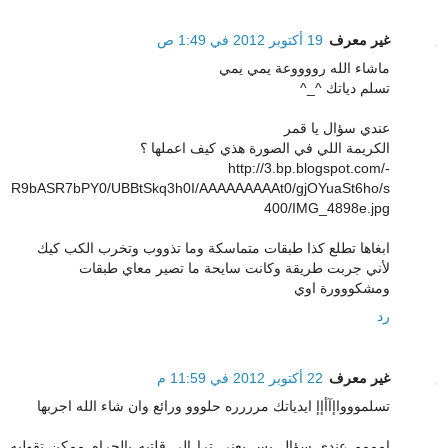
غير معرف
19 أكتوبر 2012 في 1:49 ص
ماشاء الله رووووعة يمي يمي
تسلم دياتك ^_^
عندي سؤال يا قمر
الكريمة اللي في الصورة هذي كيف اعملها ؟
http://3.bp.blogspot.com/-
R9bASR7bPY0/UBBtSkq3h0I/AAAAAAAAAt0/gjOYuaSt6ho/s
400/IMG_4898e.jpg
ابغاها تطلع كذا طبقات متماسكة وما تذووب وتخرب الكب كيك
لأني جربت طريقة وكانت سايحة ما تصير معاي طبقات
ومشكووورة اوي
رد
غير معرف
22 أكتوبر 2012 في 11:59 م
تسلمووواإآأإإ ايدياتك مرررره حلووو ورائع وان شاء الله اجربها
امممم عندي سؤال بس يعني ترا الي قلتيه بالجرام ممكن تقوليه