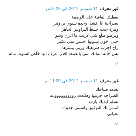
غير معرف
11 سبتمبر 2012 في 5:28 ص
يعطيك العافية على الوصفة
بصراحة انا افشل وحده تسوي براونيز
ومرة جبت خليط البراونيز الجاهز
وبرضو طلع شي غريب ما ادري وشو
حتى اخوي يسويها احسن مني بكثير
راح اجرب طريقتك وربي ييسرها
بس حابه اسالك متى بالضبط اقدر اعرف انها خلص استوت تمام
رد
غير معرف
11 سبتمبر 2012 في 11:20 ص
بسعد صباحك
الصراحه جربتها وطلعت روووووووووعه
تسلم ايديك يارب
اتمنى لك التوفيق واستنى جديدك
تحياتي
رد