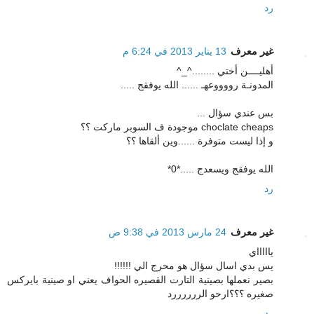
رد
غير معرف
13 يناير 2013 في 6:24 م
أهليــــن أختي ........^_^
المدونـة رووووعهـ ...... الله يوفقج .....
بس عندي سؤال ...
choclate cheaps موجودة ف السوبر ماركت ؟؟
و إذا ليست متوفرة ......وين ألقاها ؟؟
الله يوفقج ويسعدج .....*0*
رد
غير معرف
24 مارس 2013 في 9:38 ص
ياااااي
يس بدي اسال سؤال هو محرج الي !!!!!!
بصير نعملها بصينية التارت القصيره الحواف يعني او صينية بايركس
صغيره ؟؟؟ارحو الررررررد
رد