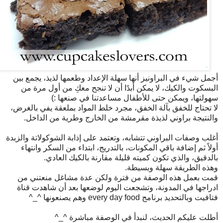
أجمل شيء في البراونيز أنها سهلة الإعداد وطعمها لذيذ، يجمع بين
البسكوت والكيك، لا يمكن أبدًا أن لا تنجح معكِ من أول مرة من
سهولتها، ويمكن حتى للأطفال مساعدتنا في صنعها :)
لا تحتاج للخفق بآلة الخفق، مجرد خلط المواد بملعقة يفي بالغرض،
والنتيجة براوني لذيذة مقرمشة من الخارج وطرية من الداخل.
أغلب وصفات البراوني تتشابه، وتعتمد على إذابة الشوكولاتة والزبدة
أولاً ثم إضافة باقي المكونات، بالتدريج، ابتداء من السكر وانتهاء
بالدقيق، والذي تكون كميته قليلة مقارنة بالكيك العادي.
وهذه الطريقة سهلة وبسيطة.
قمت بعمل هذه الوصفة من فترة ولكن عدة مشاغل منعتني من
ادراجها في المدونة، وتشجعت اليوم لوضعها بعد أن شاهدت قناة
فتافيت وبالتحديد برنامج every day food وهم يصنعونها ^_^
أطلت عليكم الحديث، لنبدأ في الوصفة مباشرة ^_^