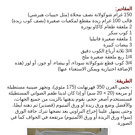
المقادير:
150 غرام شوكولاتة نصف محلاة (مثل حبيبات هيرشي)
قالب 100 غرام زبدة مقطع لمكعبات صغيرة (نصف كوب زبدة)
2 ملعقة طعام كاكاو بودرة
1 كوب سكر
1 ملعقة صغيرة فانيليا
3 بيضات كبيرة
3/4 ثلاثة أرباع الكوب دقيق
1/4 ربع ملعقة صغيرة ملح
3/4 كوب قطع شوكولاتة سوداء، أو بيضاء، أو جوز، أو لوز (هذه
الإضافة اختيارية ويمكن الاستغناء عنها)
الطريقة:
- نحمي الفرن 350 فهرنهايت (175 مئوي)، ونجهز صينية مستطيلة
أو مربعة (20 × 20 سم) أو إذا كان لدينا طقم الصواني المستطيلة
فسنستخدم أصغر حجم، نقوم بدهنها بالزيت من جميع الجهات،
والأفضل وضع ورق زبدة أو ورق ألمنيوم (قصدير) ثم دهنه أيضًا،
وحتى يسهل علينا إخراج البراوني بعد نضجها نترك حافة الورق
(سواء ورق الزبدة أو ورق الألمنيوم) مرتفعة في الحواف كما في
الصورة.