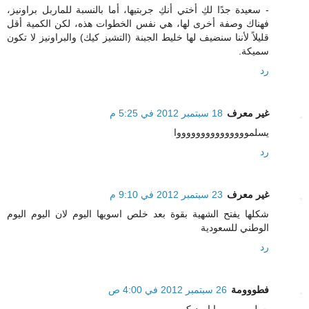
- سعيدة جدًا لكِ أختي أنكِ جربتيها، أما بالنسبة للماربل براونيز،
فهناك وصفة أخرى لها، هي نفس الخطوات هذه، لكن الكمية أقل
قليلاً لأننا سنضيف لها خليط الجبنة (التشيز كيك) والبراونيز لا تكون
سميكة.
رد
غير معرف
18 سبتمبر 2012 في 5:25 م
يسلموووووووووووووووا
رد
غير معرف
23 سبتمبر 2012 في 9:10 م
شكلها يفتح الشهية بقوة بعد خلص اسويها اليوم لان اليوم اليوم
الوطني للسعودية
رد
فطووومة
26 سبتمبر 2012 في 4:00 ص
يسلمـــــووووا ايــديكـِ ,