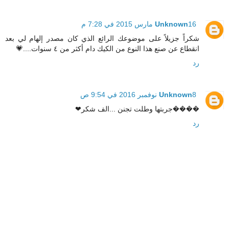
16 مارس 2015 في 7:28 م
Unknown
شكراً جزيلاً على موضوعك الرائع الذي كان مصدر إلهام لي بعد
انقطاع عن صنع هذا النوع من الكيك دام أكثر من ٤ سنوات....💗
رد
8 نوفمبر 2016 في 9:54 ص
Unknown
����جربتها وطلت تجنن ...الف شكر❤
رد