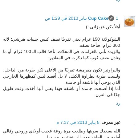
1 يناير 2013 في 1:29 ص
Cup Cake
أهلاً بكن عزيزاتي :)
الشوكولاتة 150 غرام يعني تقريبًا نصف كيس حبيبات هيرشي؛ لأنه
300 غرام، فنأخذ نصفه.
والزبدة تأتي بالغرامات في المحلات، نأخذ قالب الـ 100 غرام. أو ما
يعادل نصف كوب كما ذكرت في المقادير.
والبراونيز تكون مقرمشة تقريبًا من الأعلى لكن طرية من الداخل،
وليست طرية بطراوة الكيك، لا بل أقصد ليس كمظهرها الخارجي
الذي يوحي أنها ناشفة أو جامدة.
أما إذا أصبحت جامدة أو ناشفة فهذا يعني أنها أخذت وقت طويل
جدًا في الفرن.
رد
غير معرف
5 يناير 2013 في 7:37 م
الله يسعدك سويتها وطلعت مرة روعة عجبت أولادي وزوجي وقالي
أطعم من الجاهز ومن الي نشتريها من برا