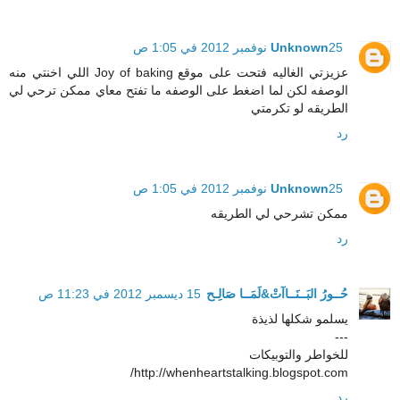
25 نوفمبر 2012 في 1:05 ص
Unknown
عزيزتي الغاليه فتحت على موقع Joy of baking اللي اخنتي منه
الوصفه لكن لما اضغط على الوصفه ما تفتح معاي ممكن ترحي لي
الطريقه لو تكرمتي
رد
25 نوفمبر 2012 في 1:05 ص
Unknown
ممكن تشرحي لي الطريقه
رد
حُــورُ البَــنَــاآتْ&لَمَــا صَالِـح
15 ديسمبر 2012 في 11:23 ص
يسلمو شكلها لذيذة
---
للخواطر والتوبيكات
http://whenheartstalking.blogspot.com/
رد