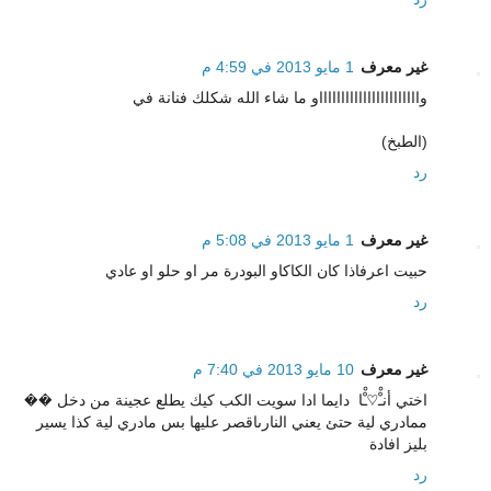
غير معرف
1 مايو 2013 في 4:59 م
واااااااااااااااااااااااو ما شاء الله شكلك فنانة في
(الطبخ)
رد
غير معرف
1 مايو 2013 في 5:08 م
حبيت اعرفاذا كان الكاكاو البودرة مر او حلو او عادي
رد
غير معرف
10 مايو 2013 في 7:40 م
اختي أنـْْ♡ـْْا ‏​​​​ دايما ادا سويت الكب كيك يطلع عجينة من دخل ��
ممادري لية حتئ يعني النارىاقصر عليها بس مادري لية كذا يسير
بليز افادة
رد