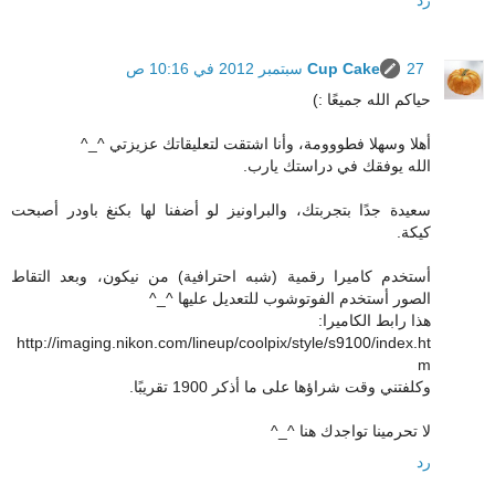
27 سبتمبر 2012 في 10:16 ص
Cup Cake
حياكم الله جميعًا :)
أهلا وسهلا فطووومة، وأنا اشتقت لتعليقاتك عزيزتي ^_^
الله يوفقك في دراستك يارب.
سعيدة جدًا بتجربتك، والبراونيز لو أضفنا لها بكنغ باودر أصبحت
كيكة.
أستخدم كاميرا رقمية (شبه احترافية) من نيكون، وبعد التقاط
الصور أستخدم الفوتوشوب للتعديل عليها ^_^
هذا رابط الكاميرا:
http://imaging.nikon.com/lineup/coolpix/style/s9100/index.ht
m
وكلفتني وقت شراؤها على ما أذكر 1900 تقريبًا.
لا تحرمينا تواجدك هنا ^_^
رد