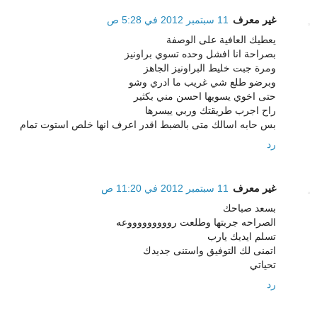
غير معرف
11 سبتمبر 2012 في 5:28 ص
يعطيك العافية على الوصفة
بصراحة انا افشل وحده تسوي براونيز
ومرة جبت خليط البراونيز الجاهز
وبرضو طلع شي غريب ما ادري وشو
حتى اخوي يسويها احسن مني بكثير
راح اجرب طريقتك وربي ييسرها
بس حابه اسالك متى بالضبط اقدر اعرف انها خلص استوت تمام
رد
غير معرف
11 سبتمبر 2012 في 11:20 ص
بسعد صباحك
الصراحه جربتها وطلعت روووووووووعه
تسلم ايديك يارب
اتمنى لك التوفيق واستنى جديدك
تحياتي
رد