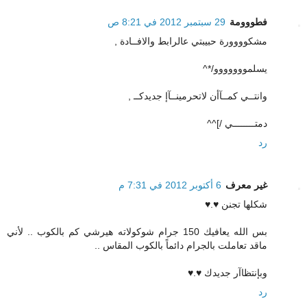
فطووومة
29 سبتمبر 2012 في 8:21 ص
مشكوووورة حبيبتي عالرابط والافــادة ,
يسلمووووووو/*^
وانتــي كمــآأن لاتحرمينــآإ جديدكــ ,
دمتــــــــي /]^^
رد
غير معرف
6 أكتوبر 2012 في 7:31 م
شكلها تجنن ♥.♥
بس الله يعافيك 150 جرام شوكولاته هيرشي كم بالكوب .. لأني
ماقد تعاملت بالجرام دائماً بالكوب المقاس ..
وبإنتظاآر جديدك ♥.♥
رد