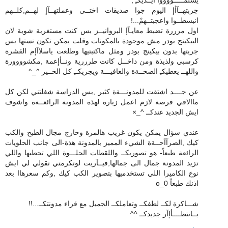
جربتهــآأإ اليوم جوا صديقات اختــي وعملتهــآإ لهــم,كلــهم
انبسطــوا واعجبتــهمْ...!
اول مرررة تضبط معايـآإ البروانيــز بس كنت مستغربة شوية لان
البيكينج بودر مش موجودة بالمكونات وقلت يمكن تكون نستها بس
جربتها بدون بيكينج بودر ومثل ماكتبتيها وطلعت ياسلاآإم القشرة
كرسبي ولذيذة ومن داخــل كانت طرررية ونــأإعمة ,مكشوووورة
واللهــ يعطيكـِ الصحــةة والعافيـــة ويجزيكــِ كل الخــير ^_^
عن جــــد اشتقت للمدونـــةة كثير ,بس الدراسة شغلتني لكن كل
ماالاقي فرصة لازم اعمل زيارة لهذة المدونة الرائعــةة واشوف
ايش الجديد عندكــ ^_×
عندي سؤال يمكن يكون غريب هالمرة وخارج مجال الطبخ والكب
كيك ,الصرآآحــةة الشيء المميز بالمدونة هذة-الى جانب الحلويات
الرائعة طبعاً- هو تصوريكــ واللقطات الحلـــوة اللي تحطيها واللي
تزيد المدونة جمال الى جمالها,فيــآريت لوتكرمتي تقولي لي ايش
نوع الكاميرا اللي تستخدميها بتصوير الكب كيك ,وكم سعرهاا بعد
اذنك طبعاً 0_o
شـــاكرة لكــ لطفكــ وتعاملكــ الجميل مع قراء مدونتكــ...!!
بــانتظــــأإآر جديدكــ ^^
رد