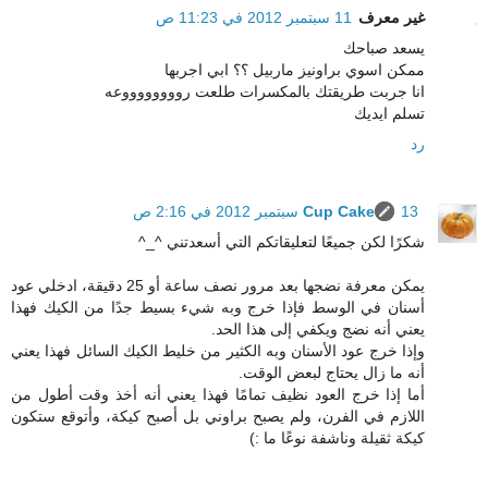
غير معرف
11 سبتمبر 2012 في 11:23 ص
يسعد صباحك
ممكن اسوي براونيز ماربيل ؟؟ ابي اجربها
انا جربت طريقتك بالمكسرات طلعت رووووووووعه
تسلم ايديك
رد
13 سبتمبر 2012 في 2:16 ص
Cup Cake
شكرًا لكن جميعًا لتعليقاتكم التي أسعدتني ^_^
يمكن معرفة نضجها بعد مرور نصف ساعة أو 25 دقيقة، ادخلي عود
أسنان في الوسط فإذا خرج وبه شيء بسيط جدًا من الكيك فهذا
يعني أنه نضج ويكفي إلى هذا الحد.
وإذا خرج عود الأسنان وبه الكثير من خليط الكيك السائل فهذا يعني
أنه ما زال يحتاج لبعض الوقت.
أما إذا خرج العود نظيف تمامًا فهذا يعني أنه أخذ وقت أطول من
اللازم في الفرن، ولم يصبح براوني بل أصبح كيكة، وأتوقع ستكون
كيكة ثقيلة وناشفة نوعًا ما :)