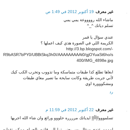
غير معرف
19 أكتوبر 2012 في 1:49 ص
ماشاء الله رووووعة يمي يمي
تسلم دياتك ^_^
عندي سؤال يا قمر
الكريمة اللي في الصورة هذي كيف اعملها ؟
http://3.bp.blogspot.com/-
R9bASR7bPY0/UBBtSkq3h0I/AAAAAAAAAt0/gjOYuaSt6ho/s
400/IMG_4898e.jpg
ابغاها تطلع كذا طبقات متماسكة وما تذووب وتخرب الكب كيك
لأني جربت طريقة وكانت سايحة ما تصير معاي طبقات
ومشكووورة اوي
رد
غير معرف
22 أكتوبر 2012 في 11:59 م
تسلمووواإآأإإ ايدياتك مرررره حلووو ورائع وان شاء الله اجربها
امممم عندي سؤال بس يعني ترا الي قلتيه بالجرام ممكن تقوليه