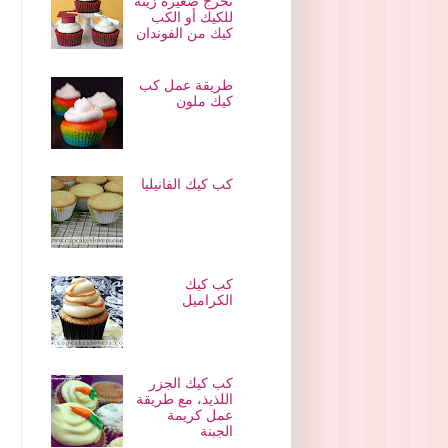
تخرج صغيرة زينة
للكيك أو الكب
كيك من الفوندان
طريقة عمل كب
كيك ملون
كب كيك الفانيليا
كب كيك
الكراميل
كب كيك الجزر
اللذيذ، مع طريقة
عمل كريمة
الجبنة