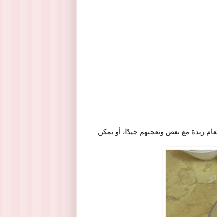
بدة الفول السوداني وربع ملعقة فانيليا و2 ملعقة طعام زبدة مع بعض ونعجنهم جيدًا، أو يمكن