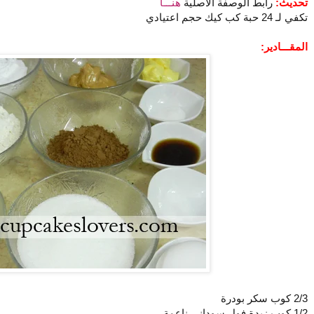
تحديث:
رابط الوصفة الأصلية
هنـــا
تكفي لـ 24 حبة كب كيك حجم اعتيادي
المقـــادير:
2/3 كوب سكر بودرة
1/2 كوب زبدة فول سوداني ناعمة