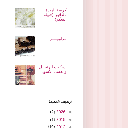
كريمة الزبدة
بالدقيق (قليلة
السكر)
بـراونيــــز
بسكوت الزنجبيل
والعسل الأسود
أرشيف المدونة
(2)
2026
◄
(1)
2015
◄
(19)
2012
◄