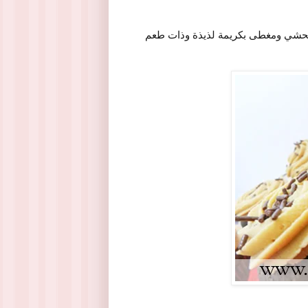
 محشي ومغطى بكريمة لذيذة وذات طعم